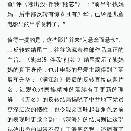
鱼”评《熊出没·伴我“熊芯”》 ：“前半部找妈
妈，后半部反转有惊喜且有升华，已经是儿童
电影里的出乎意料了。”
值得一提的是，这些影片并未“为悬念而悬念”。
其反转式结尾中，往往隐藏着整部作品真正的
主旨。《熊出没·伴我“熊芯”》结尾揭示了熊妈
妈的真正身份，也让电影的母爱主题得到了延
展和升华；《满江红》最后的反转直接点题片
名，让观众对民族精神的延续有了更新的理
解；《无名》的反转结局揭晓了中共地下党员
更深层次的牺牲，也令观众回味起各角色之前
的表现时更觉余韵；《深海》的结局则让这部
视效出色的国漫不仅止于海底奇观，还拥有了