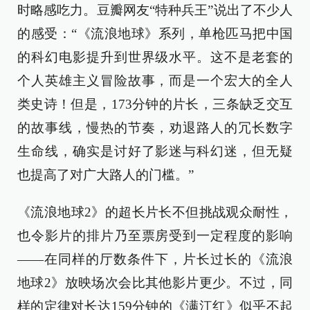
时略感吃力。豆瓣网友“特种兵王”说出了不少人
的感受：“《流浪地球》系列，单枪匹马把中国
的科幻电影提升到世界级水平。这不是老套的
个人英雄主义冒险故事，而是一个宏大的全人
类史诗！但是，173分钟的片长，三条缺乏交互
的故事线，慢热的节奏，劝退路人的冗长数字
生命线，确实是讨好了影迷与科幻迷，但无疑
也提高了对广大路人的门槛。”
《流浪地球2》的超长片长不但挑战观众耐性，
也令影片的排片乃至票房受到一定程度的影响
——在同样的厅数条件下，片长过长的《流浪
地球2》放映场次会比其他影片更少。不过，同
样的定律对长达159分钟的《满江红》似乎不起