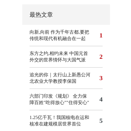
最热文章
向新,向前
作为千年古都,要把
1
传统和现代有机融合在一起
东方之约,相约未来 中国元首
2
外交的世界情怀与大国气派
追光的你｜太行山上新愚公河
3
北农业大学教授李保国
六部门印发《规划》 全力保
4
障百姓"吃得放心""住得安心"
1.25亿千瓦！我国核电在运和
5
核准在建规模居世界首位