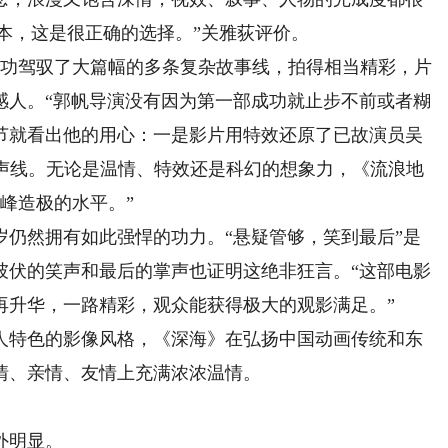
本，这是很正确的选择。”关雅荻评价。
功驾驭了大篇幅的多条复杂故事线，拍得相当精彩，片
感人。“郭帆导演没有因为第一部成功就止步不前或者糊
节就看出他的用心：一是影片用特效还原了已故演员吴
的声线。无论是温情、特效还是科幻的想象力，《流浪地
峰造极的水平。”
仍然拥有如此强悍的功力。“悬疑管够，笑到最后”是
彼伏的笑声和最后的掌声也证明这绝非狂言。“这部电影
再升华，一路精彩，观众能获得极大的观影满足。”
特色的影像风格，《深海》在弘扬中国动画传统和东
情、亲情、友情上充满浓浓温情。
外明显。