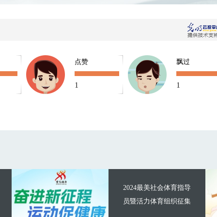
点赞
飘过
1
1
2024最美社会体育指导
员暨活力体育组织征集