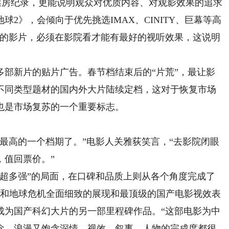
房纪录，更能说明观众对优质内容、对观影效果的追求
2》，会倾向于优先挑选IMAX、CINITY、巨幕等高
观的影片，必须在影院看才能有最好的视听效果，这说明
新片的贴片广告。春节档结束后的“片荒”，最让影
不同类型题材的国内外大片陆续定档，这对于恢复市场
也是市场复苏的一个重要标志。
高的一个档期了。”电影人关雅荻笑言，“去影院闭眼
，值回票价。”
多强”的局面，在口碑和品质上则从各个角度完成了
界和地球危机全面细致的展现和最顶级的国产电影视效表
成为国产科幻大片的另一部里程碑作品。“这部电影为中
念，浪漫又饱含深情，视效、叙事、人物的完成度都很