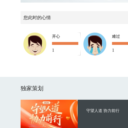
您此时的心情
开心
难过
1
1
独家策划
守望人道 协力前行