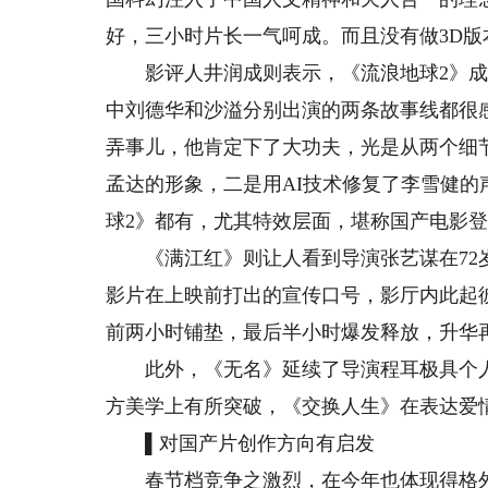
好，三小时片长一气呵成。而且没有做3D版
影评人井润成则表示，《流浪地球2》成
中刘德华和沙溢分别出演的两条故事线都很
弄事儿，他肯定下了大功夫，光是从两个细
孟达的形象，二是用AI技术修复了李雪健
球2》都有，尤其特效层面，堪称国产电影登
《满江红》则让人看到导演张艺谋在72岁
影片在上映前打出的宣传口号，影厅内此起
前两小时铺垫，最后半小时爆发释放，升华
此外，《无名》延续了导演程耳极具个人
方美学上有所突破，《交换人生》在表达爱
▌对国产片创作方向有启发
春节档竞争之激烈，在今年也体现得格