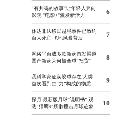
"有共鸣的故事"让年轻人奔向
6
影院
"电影+"激发新活力
休达非法移民越境事件已致约
7
百人死亡
飞地风暴背后
网络平台成多款新药首发渠道
8
国产新药为何被全球"扫货"
我科学家证实胶球存在 人类
9
首次看到由“力”构成的物质
探月:最新版月球"说明书"
观
10
测"猎鹰9"残骸撞击月球迹象