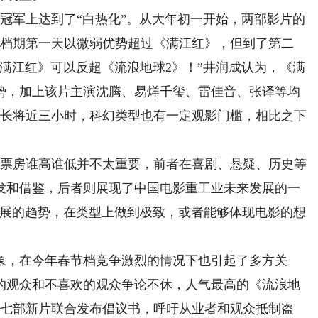
军上达到了“白热化”。从大年初一开始，两部影片的
在档期第一天以微弱优势超过《满江红》，但到了第二
满江红》可以反超《流浪地球2》！”井润成认为，《满
势，加上该片主演沈腾、易烊千玺、雷佳音、张译等均
片长将近三小时，科幻类型也有一定观影门槛，相比之下
票房谁高谁低并不太重要，前者在喜剧、悬疑、历史等
发和借鉴，后者则展现了中国电影重工业未来发展的一
发展的趋势，在类型上做到极致，或者能够体现电影的想
，在今年春节档竞争激烈的情况下也引起了多方关
的观众和不喜欢的观众争论不休，人气最高的《流浪地
，七部新片联合发布倡议书，呼吁从业者和观众抵制盗