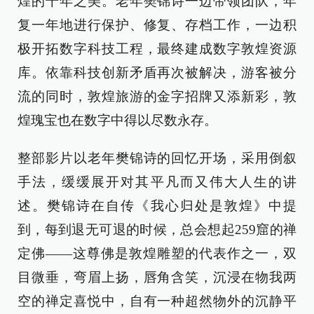
煌的千年之美。老年樊锦诗一边带领团队，年
复一年地进行保护、修复、存档工作，一边积
极开拓数字科技工程，最终建成数字敦煌资源
库。依靠科技创新矛盾再次被解决，游客被分
流的同时，敦煌旅游的金字招牌又添新彩，敦
煌瑰宝也在数字中得以尽数永存。
整部影片以老年樊锦诗的回忆开场，采用倒叙
手法，缓缓展开对其平凡而又伟大人生的讲
述。樊锦诗在自传《我心归处是敦煌》中提
到，每到退无可退的时候，总会想起259窟的禅
定佛——这尊佛是敦煌雕塑的代表作之一，双
目微垂，弯眉上扬，唇角含笑，沉浸在物我两
空的禅定喜悦中，自有一种超然物外的沉静平