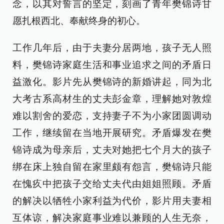
念，以其对誓言的坚定，刻画了青年樊锦诗甘
愿扎根西北、奉献终身的初心。
工作几年后，由于夫妻分居两地，孩子无人照
料，樊锦诗家庭生活和事业追求之间的矛盾日
益激化。影片先从樊锦诗的新婚讲起，同为北
大考古系高材生的丈夫彭金章，理解她对敦煌
难以割舍的爱恋，支持妻子不为小家团圆调动
工作，继续留在当地开展研究。矛盾爆发在樊
锦诗成为母亲后，丈夫对她把七个月大的孩子
绑在床上独自留在家里颇有怨言，樊锦诗只能
在愧疚中把孩子交给丈夫代由姐姐照顾。矛盾
的解决以牺牲小家利益为代价，影片用夫妻相
互体谅，解决家庭事业难以兼顾的人生无奈，