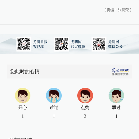
[
责编：张晓荣
]
您此时的心情
开心
难过
点赞
飘过
1
1
2
1