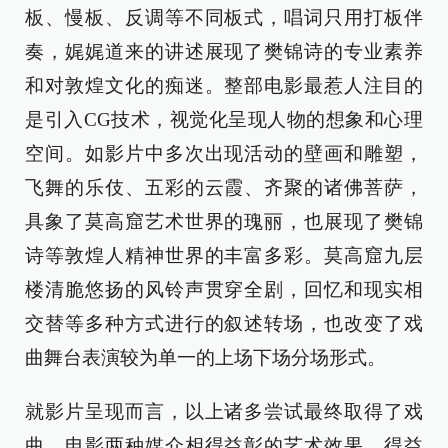
板、慢板、反调等不同板式，唱词只用打板伴
奏，娓娓道来的讲述展现了樊锦诗的专业素养
和对敦煌文化的痴迷。整部电影最惹人注目的
是引入CG技术，视觉化呈现人物的想象和心理
空间。如影片中多次出现活动的壁画和雕塑，
飞舞的乐伎、五彩的云霞、齐聚的诸佛菩萨，
具象了莫高窟艺术世界的瑰丽，也展现了樊锦
诗等敦煌人精神世界的丰富多彩。莫高窟九层
楼清脆悠扬的风铃声贯穿全剧，回忆和现实相
交替等多种方式进行的叙述转场，也改变了戏
曲舞台表演较为单一的上场下场分场形式。
就影片呈现而言，以上诸多尝试最终取得了戏
曲、电影两种媒介相得益彰的艺术效果。得益