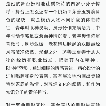
是她的舞台扮相能让樊锦诗的四岁小孙子惊
呼：舞台上怎么还有一个奶奶？茅善玉扮演角
色的秘诀，就是模仿人物不同阶段的体态特
征，青年时眼神灵动、身形伶俐充满活力，中
年时动作略显疲惫而神情沉着，老年樊锦诗肩
背微弓，脚步迟缓，老花镜后眯起的双眼虽经
风霜澄净依然。形似之外，茅善玉更善于从人
物的经历和职业出发，把握其内在精神，
以“神”塑形，通过细腻的情感表达、精心设计的
沪剧唱腔和身段表演，富有层次地勾画出樊锦
诗对家庭的温情，对敦煌文化的痴情，和作为
知识分子的责任担当。
对于戏曲电影来说，舞台表达的电影语言转