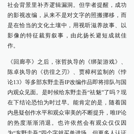
社会背景里补齐逻辑漏洞。但学者提醒，成功
的影视改编，从来不是对文字的照搬挪移，而
是在恰当的文化土壤中，用视听滋养故事、以
影像的特征裁剪叙事，由此扬长避短成就佳
作。
《回廊亭》之后，张哲执导的《绑架游戏》、
陈卓执导的《彷徨之刃》、贾樟柯监制的《悖
论13》等多部东野圭吾IP改编作品即将排队与国
内观众见面。是时候给东野圭吾“祛魅”了吗？现
在下结论恐怕为时过早。能肯定的是，随着国
内悬疑创作水平和观众审美的不断提升，唯IP论
的热度渐渐消退。也许依然会有观众仅仅因
为“东野圭吾”四个字就买单进场，但更多人认证