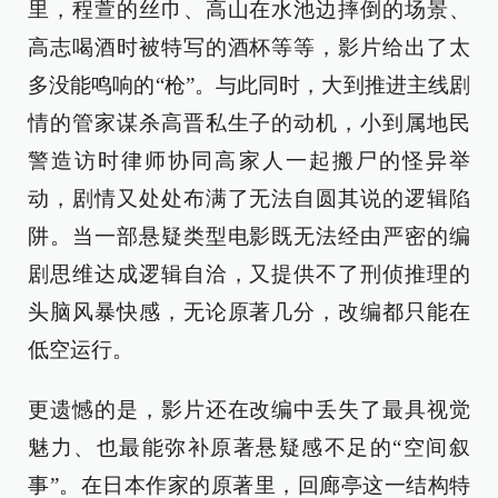
里，程萱的丝巾、高山在水池边摔倒的场景、
高志喝酒时被特写的酒杯等等，影片给出了太
多没能鸣响的“枪”。与此同时，大到推进主线剧
情的管家谋杀高晋私生子的动机，小到属地民
警造访时律师协同高家人一起搬尸的怪异举
动，剧情又处处布满了无法自圆其说的逻辑陷
阱。当一部悬疑类型电影既无法经由严密的编
剧思维达成逻辑自洽，又提供不了刑侦推理的
头脑风暴快感，无论原著几分，改编都只能在
低空运行。
更遗憾的是，影片还在改编中丢失了最具视觉
魅力、也最能弥补原著悬疑感不足的“空间叙
事”。在日本作家的原著里，回廊亭这一结构特