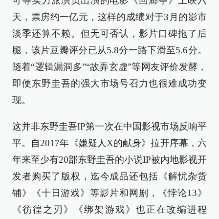
可等实力派演员出演的电影《回廊亭》上映六
天，票房约一亿元，这样的成绩对于3月的影市
淡季还算不赖。但无可否认，影片口碑拖了后
腿，该片豆瓣评分已从5.8分一路下滑至5.6分。
随着“逻辑漏洞多”“故弄玄虚”等网友评价发酵，
即便东野圭吾的强大市场号召力也很难成功变
现。
这并非东野圭吾IP第一次在中国影视市场反响平
平。自2017年《嫌疑人X的献身》拉开序幕，六
年来至少有20部东野圭吾的小说IP被内地影视开
发者购买了版权，迄今成品还包括《解忧杂货
铺》《十日游戏》等影片和网剧，《悖论13》
《彷徨之刃》《绑架游戏》也正在改编进程