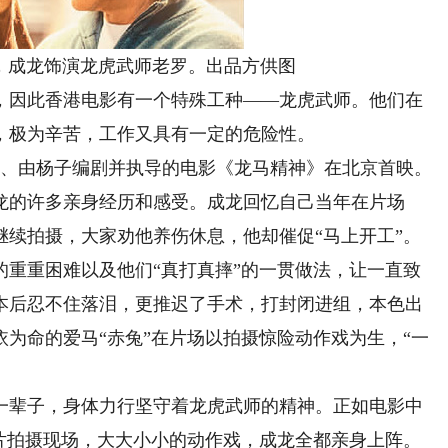
成龙饰演龙虎武师老罗。出品方供图
因此香港电影有一个特殊工种——龙虎武师。他们在
，极为辛苦，工作又具有一定的危险性。
、由杨子编剧并执导的电影《龙马精神》在北京首映。
龙的许多亲身经历和感受。成龙回忆自己当年在片场
继续拍摄，大家劝他养伤休息，他却催促“马上开工”。
重困难以及他们“真打真摔”的一贯做法，让一直致
本后忍不住落泪，更推迟了手术，打封闭进组，本色出
为命的爱马“赤兔”在片场以拍摄惊险动作戏为生，“一
辈子，身体力行坚守着龙虎武师的精神。正如电影中
影片拍摄现场，大大小小的动作戏，成龙全都亲身上阵。