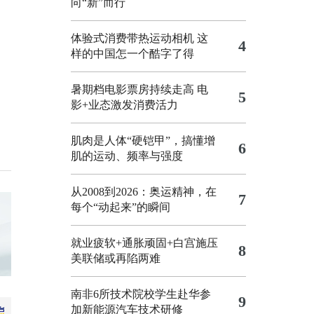
向“新”而行
体验式消费带热运动相机
这
4
样的中国怎一个酷字了得
暑期档电影票房持续走高 电
5
影+业态激发消费活力
肌肉是人体“硬铠甲”，搞懂增
6
肌的运动、频率与强度
从2008到2026：奥运精神，在
7
每个“动起来”的瞬间
就业疲软+通胀顽固+白宫施压
8
美联储或再陷两难
南非6所技术院校学生赴华参
9
加新能源汽车技术研修