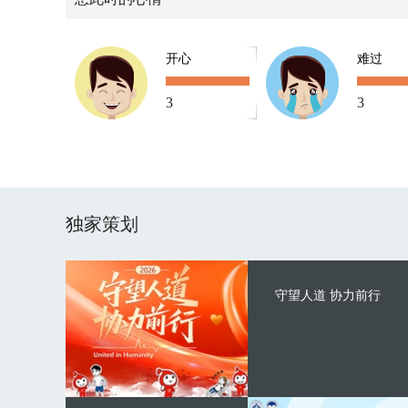
开心
难过
3
3
独家策划
守望人道 协力前行