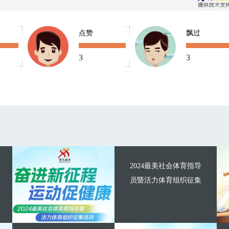
点赞
飘过
3
3
2024最美社会体育指导
员暨活力体育组织征集