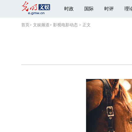
时政
国际
时评
理
首页
>
文娱频道
>
影视电影动态
>
正文