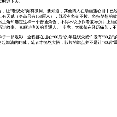
按时追下去。
让“老观众”颇有微词。要知道，其他四人在动画迷心目中已经极
有天赋（身高只有168厘米），既没有坚韧不拔、坚持梦想的
，男主角却选定这样一个普通角色，不得不说原作者兼导演井上雄
过故事、克服过痛苦的普通人。“毕竟，大家都在经历痛苦，不
子一起观影，全程都在担心“00后”的年轻观众或许没有“80后
响起加油的呐喊，笔者才恍然大悟，影片的燃点并不是让“80后