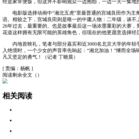
经是家常便饭，但这并不影响观众一边抱怨，一边一天一集地
电影版选择动画中“湘北五虎”里最普通的宫城良田作为主角，
语。相较之下，宫城良田则是唯一的中庸人物：二年级，谈不上
26年过去，最重要的、也是故事最后这一场浓墨重彩的大赛
花道这样拥有无限可能的英雄角色，但现在的他更愿意选择经历
内地首映礼，笔者与部分嘉宾和近3000名北京大学的年轻学
入绝境时，一个少女的声音率先响起：“湘北加油！”继而全场
凡又坚定的勇气！（记者 丁晓晨）
[
责编：杨帆
]
阅读剩余全文（
）
相关阅读