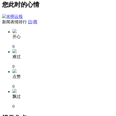
您此时的心情
新闻表情排行
日
/
周
开心
0
难过
0
点赞
0
飘过
0