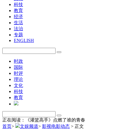
科技
教育
经济
生活
法治
专题
ENGLISH
时政
国际
时评
理论
文化
科技
教育
正在阅读：《灌篮高手》点燃了谁的青春
首页
>
文娱频道
>
影视电影动态
>
正文