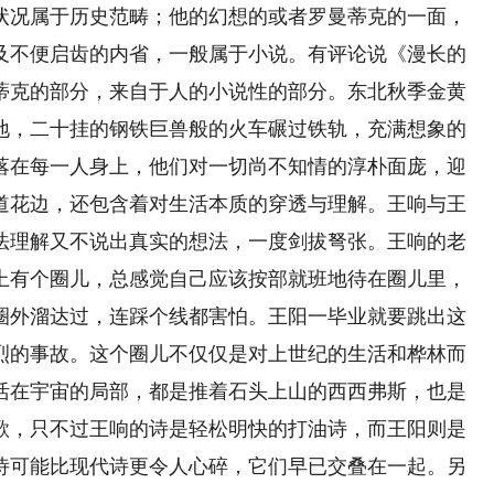
状况属于历史范畴；他的幻想的或者罗曼蒂克的一面，
及不便启齿的内省，一般属于小说。有评论说《漫长的
蒂克的部分，来自于人的小说性的部分。东北秋季金黄
地，二十挂的钢铁巨兽般的火车碾过铁轨，充满想象的
落在每一人身上，他们对一切尚不知情的淳朴面庞，迎
道花边，还包含着对生活本质的穿透与理解。王响与王
法理解又不说出真实的想法，一度剑拔弩张。王响的老
上有个圈儿，总感觉自己应该按部就班地待在圈儿里，
圈外溜达过，连踩个线都害怕。王阳一毕业就要跳出这
烈的事故。这个圈儿不仅仅是对上世纪的生活和桦林而
活在宇宙的局部，都是推着石头上山的西西弗斯，也是
歌，只不过王响的诗是轻松明快的打油诗，而王阳则是
诗可能比现代诗更令人心碎，它们早已交叠在一起。另