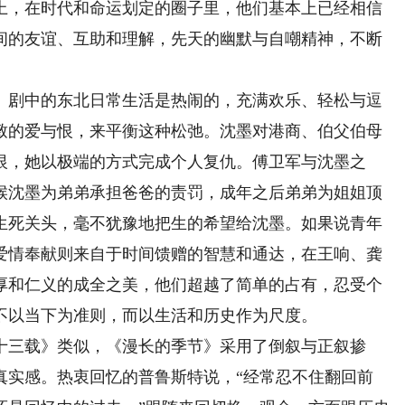
上，在时代和命运划定的圈子里，他们基本上已经相信
间的友谊、互助和理解，先天的幽默与自嘲精神，不断
剧中的东北日常生活是热闹的，充满欢乐、轻松与逗
致的爱与恨，来平衡这种松弛。沈墨对港商、伯父伯母
恨，她以极端的方式完成个人复仇。傅卫军与沈墨之
候沈墨为弟弟承担爸爸的责罚，成年之后弟弟为姐姐顶
生死关头，毫不犹豫地把生的希望给沈墨。如果说青年
爱情奉献则来自于时间馈赠的智慧和通达，在王响、龚
厚和仁义的成全之美，他们超越了简单的占有，忍受个
不以当下为准则，而以生活和历史作为尺度。
三载》类似，《漫长的季节》采用了倒叙与正叙掺
真实感。热衷回忆的普鲁斯特说，“经常忍不住翻回前