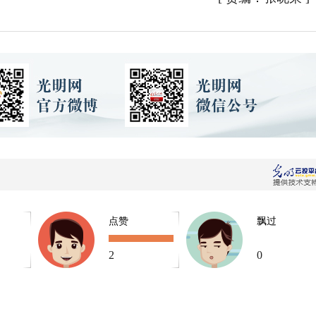
点赞
飘过
2
0