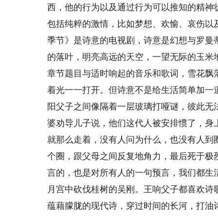
西，他的行为以及通过行为可以推知的精神
包括纯粹的激情，比如梦想、欢愉、哀伤以
季节》是诗意的电视剧，诗意是幻想与罗曼
的落叶，明亮高远的天空，一望无际的玉米
章节题目与适时响起的音乐和歌词，雪花飘
着光一一打开。但诗意不是给生活简单加一
阳父子之间像隔着一层玻璃打哑谜，彼此无
婆劝导儿子说，他们这代人被安排惯了，身
就那么走着，没有人问为什么，也没有人到
个圈，跟父母之间反复地角力，最后死于极
言的，也是对所有人的一句预言，我们都生
月宫中砍伐桂树的吴刚。王响父子都喜欢诗
蕴藉朦胧的现代诗，穿过时间的长河，打油