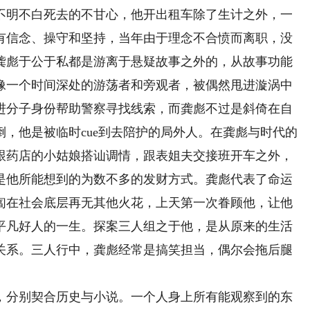
不明不白死去的不甘心，他开出租车除了生计之外，一
有信念、操守和坚持，当年由于理念不合愤而离职，没
龚彪于公于私都是游离于悬疑故事之外的，从故事功能
像一个时间深处的游荡者和旁观者，被偶然甩进漩涡中
进分子身份帮助警察寻找线索，而龚彪不过是斜倚在自
，他是被临时cue到去陪护的局外人。在龚彪与时代的
跟药店的小姑娘搭讪调情，跟表姐夫交接班开车之外，
是他所能想到的为数不多的发财方式。龚彪代表了命运
匐在社会底层再无其他火花，上天第一次眷顾他，让他
平凡好人的一生。探案三人组之于他，是从原来的生活
关系。三人行中，龚彪经常是搞笑担当，偶尔会拖后腿
分别契合历史与小说。一个人身上所有能观察到的东