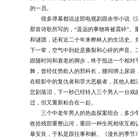
的一员。
很多弹幕都说这部电视剧跟余华小说《活
那首诗歌所写的，“遥远的事物将被震碎”
和谜团，还有近二十年来桦林人的生活史。
下一辈，空气中到处是撕裂和心碎的声音。
跟随时间和衰老的脚步，终于抵达一个相对
舞，曾经仗势欺人的邢科长，腰间绑上尿袋
在暗影中的复仇者和罪大恶极者，其他人都
悲剧落泪，下一秒已经转入三个男人一台戏
过，但又重新粘合在一起。
三个中老年男人的热血探案组合，多少带
收拾残部重整山河，重回一种生死相依互相
暴安良，于私是跟往事和解。《漫长的季节