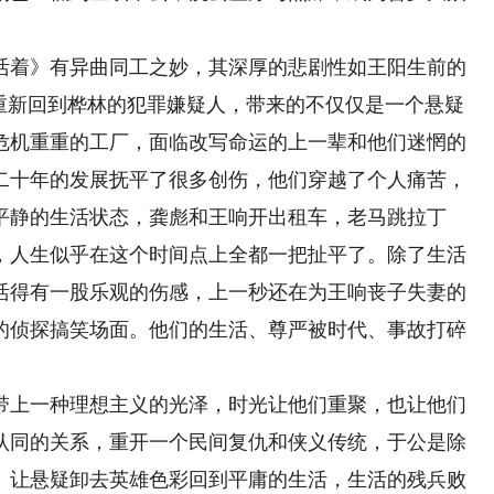
着》有异曲同工之妙，其深厚的悲剧性如王阳生前的
。重新回到桦林的犯罪嫌疑人，带来的不仅仅是一个悬疑
危机重重的工厂，面临改写命运的上一辈和他们迷惘的
二十年的发展抚平了很多创伤，他们穿越了个人痛苦，
平静的生活状态，龚彪和王响开出租车，老马跳拉丁
，人生似乎在这个时间点上全都一把扯平了。除了生活
活得有一股乐观的伤感，上一秒还在为王响丧子失妻的
的侦探搞笑场面。他们的生活、尊严被时代、事故打碎
上一种理想主义的光泽，时光让他们重聚，也让他们
认同的关系，重开一个民间复仇和侠义传统，于公是除
》让悬疑卸去英雄色彩回到平庸的生活，生活的残兵败