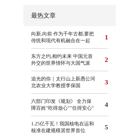
最热文章
向新,向前
作为千年古都,要把
1
传统和现代有机融合在一起
东方之约,相约未来 中国元首
2
外交的世界情怀与大国气派
追光的你｜太行山上新愚公河
3
北农业大学教授李保国
六部门印发《规划》 全力保
4
障百姓"吃得放心""住得安心"
1.25亿千瓦！我国核电在运和
5
核准在建规模居世界首位