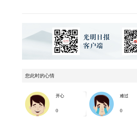
您此时的心情
开心
难过
0
0