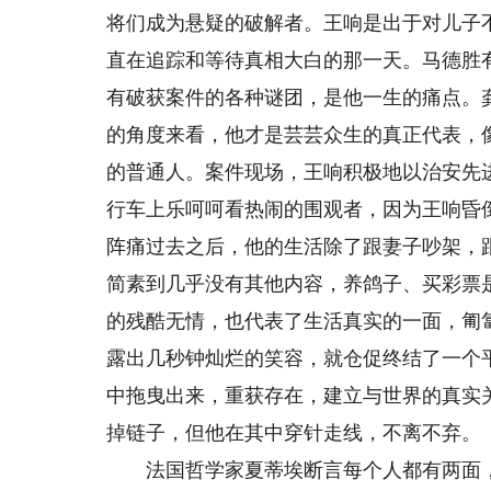
将们成为悬疑的破解者。王响是出于对儿子
直在追踪和等待真相大白的那一天。马德胜
有破获案件的各种谜团，是他一生的痛点。
的角度来看，他才是芸芸众生的真正代表，
的普通人。案件现场，王响积极地以治安先
行车上乐呵呵看热闹的围观者，因为王响昏倒
阵痛过去之后，他的生活除了跟妻子吵架，
简素到几乎没有其他内容，养鸽子、买彩票
的残酷无情，也代表了生活真实的一面，匍
露出几秒钟灿烂的笑容，就仓促终结了一个
中拖曳出来，重获存在，建立与世界的真实
掉链子，但他在其中穿针走线，不离不弃。
法国哲学家夏蒂埃断言每个人都有两面，