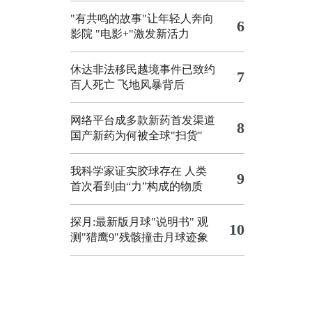
"有共鸣的故事"让年轻人奔向
6
影院
"电影+"激发新活力
休达非法移民越境事件已致约
7
百人死亡
飞地风暴背后
网络平台成多款新药首发渠道
8
国产新药为何被全球"扫货"
我科学家证实胶球存在 人类
9
首次看到由“力”构成的物质
探月:最新版月球"说明书"
观
10
测"猎鹰9"残骸撞击月球迹象