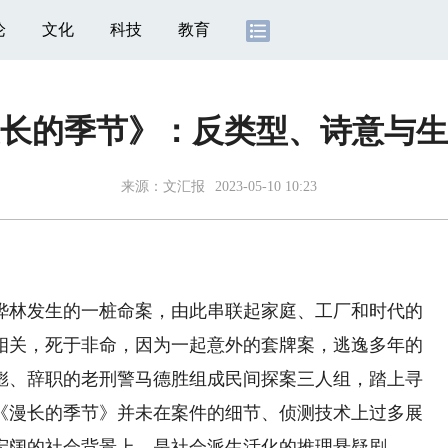
论
文化
科技
教育
长的季节》：反类型、诗意与生
来源：
文汇报
2023-05-10 10:23
林发生的一桩命案，由此串联起家庭、工厂和时代的
相关，死于非命，因为一起意外的套牌案，逃逸多年的
彪、辞职的老刑警马德胜组成民间探案三人组，踏上寻
《漫长的季节》并未在案件的细节、侦测技术上过多展
宏阔的社会背景上，是社会派生活化的推理悬疑剧。