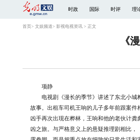
时政
国际
时评
理
首页
>
文娱频道
>
影视电视资讯
>
正文
《漫
项静
电视剧《漫长的季节》讲述了东北小城桦
故事。出租车司机王响的儿子多年前跟案件
凶手再次出现在桦林，王响和他的老伙计龚
凶之旅。与严格意义上的悬疑推理剧相比，
露拳脚，而是把重点放在细致的日常生活和