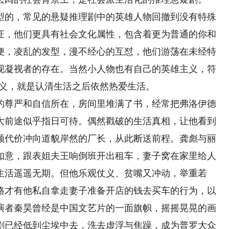
的，常见的悬疑推理剧中的英雄人物回撤到没有特殊
证，他们更具有社会文化属性，包含着更为普通的你和
便，凌乱的发型，漫不经心的互怼，他们游荡在未经特
现凝视者的存在。当然小人物也有自己的英雄主义，符
主义，就是认清生活之后依然热爱生活。
尊严和自信所在，房间里堆满了书，经常把弗洛伊德
大前途似乎指日可待。偶然戳破的生活真相，让他看到
顾代价冲向道貌岸然的厂长，从此断送前程。龚彪与丽
如意，跟表姐夫王响倒班开出租车，妻子窝在家里给人
生活遥遥无期。但他乐观仗义、贫嘴又冲动，举重若
格才有他私自拿走妻子准备开店的钱去买车的行为，以
演者秦昊曾经是中国文艺片的一面旗帜，摇摇晃晃的画
剧已经低到尘埃中去，洗去虚浮与焦躁，成为普罗大众