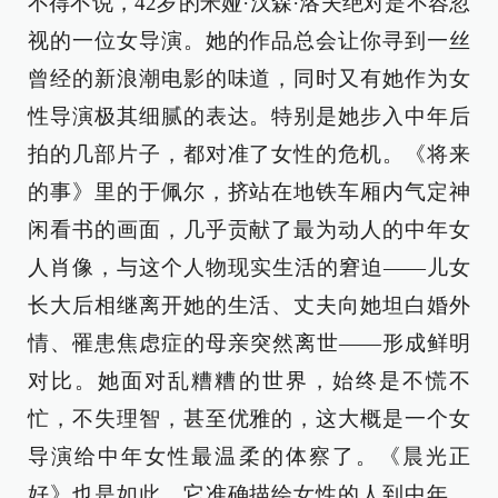
不得不说，42岁的米娅·汉森·洛夫绝对是不容忽
视的一位女导演。她的作品总会让你寻到一丝
曾经的新浪潮电影的味道，同时又有她作为女
性导演极其细腻的表达。特别是她步入中年后
拍的几部片子，都对准了女性的危机。《将来
的事》里的于佩尔，挤站在地铁车厢内气定神
闲看书的画面，几乎贡献了最为动人的中年女
人肖像，与这个人物现实生活的窘迫——儿女
长大后相继离开她的生活、丈夫向她坦白婚外
情、罹患焦虑症的母亲突然离世——形成鲜明
对比。她面对乱糟糟的世界，始终是不慌不
忙，不失理智，甚至优雅的，这大概是一个女
导演给中年女性最温柔的体察了。《晨光正
好》也是如此，它准确描绘女性的人到中年，