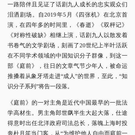
一路陪伴且见证了话剧九人成长的忠实观众们
泪洒剧场。自2019年5月《四张机》在北京首
演，在四年多的时间里，《春逝》《双枰记》
《对称性破缺》相继上演，话剧九人以散发着
书卷气的文学剧场，刻画了20世纪上半叶活跃
在不同学术领域的中国知识分子群像，到这一
部《庭前》，往日的文章气节少年人，被命运
推搡着从象牙塔走进“成人”的世界，至此，“知
识分子系列”将告一段落。
《庭前》的一对主角是近代中国最早的一批法
学高材生。男主角郎世飖半生大起大落，仕途
得意时出任北洋政府司法总长，落魄上海时投
奔杜月笙当门客，从“为维护他人自由而庭前一