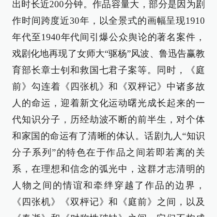
出时长近200分钟。作品容量大，部分是因为剧
作时间跨度近30年，以全景式的画幅呈现1910
年代至1940年代间引爆公众舆论的著名案件，
戏剧化地再现了女师大“驱杨”风波、鲁迅告赢教
育部长章士钊和救国七君子案等。同时，《庭
前》勾连着《四张机》和《双枰记》中诸多故
人的命运，迎着新文化运动曙光成长起来的一
代知识分子，历经劫波不断的前半生，对个体
和家国的命运有了清晰的体认。话剧九人“知识
分子系列”的特色在于作品之间若即若离的关
系，在理想和信念的弧光中，这群才志清明的
人物之间的情谊和牵绊穿越了作品的边界，
《四张机》《双枰记》和《庭前》之间，以及