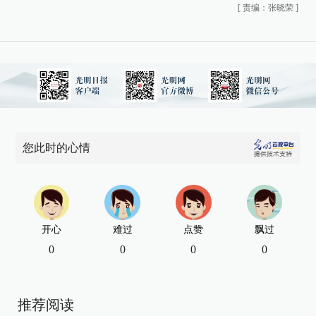
[
责编：张晓荣
]
您此时的心情
开心
难过
点赞
飘过
0
0
0
0
推荐阅读