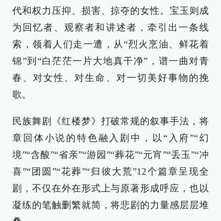
代和权力压抑、损害、掠夺的女性。宝玉则成
为回忆者、观察者和讲述者，牵引出一条线
索，领着人们走一遭，从“烈火烹油、鲜花着
锦”到“白茫茫一片大地真干净”，谱一曲对青
春、对女性、对生命、对一切美好事物的挽
歌。
民族舞剧《红楼梦》打破常规的叙事手法，将
章回体小说的特色融入剧中，以“入府”“幻
境”“含酸”“省亲”“游园”“葬花”“元宵”“丢玉”“冲
喜”“团圆”“花葬”“归彼大荒”12个篇章呈现全
剧，不仅在外在形式上与原著形成呼应，也以
凝练的笔触删繁就简，将悲剧的力量感层层堆