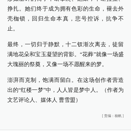
挣扎。她们终于成为拥有色彩的生命，褪去外
壳枷锁，回归生命本真，悲号控诉，抗争不
止。
最终，一切归于静默，十二钗渐次离去，徒留
满地花朵和宝玉凝望的背影。“花葬”就像一场盛
大瑰丽的祭奠，又像一场不愿醒来的梦。
澎湃而克制，饱满而留白。在这场创作者营造
出的“红楼一梦”中，人人皆是梦中人。（作者为
文艺评论人、媒体人 曹雪盟）
[
责编：杨帆
]