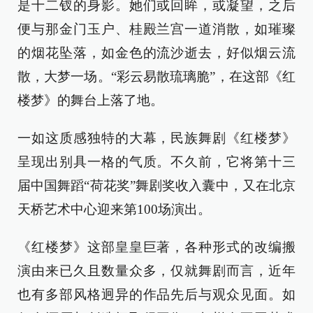
是十二钗的身影。她们或回眸，或凝望，之后
便与那金门玉户、桂殿兰宫一道消散，如璀璨
的烟花坠落，如金色的流沙逝去，好似烟云流
散，大梦一场。“彩云易散琉璃脆”，在这部《红
楼梦》的舞台上落了地。
一如这质感独特的大幕，民族舞剧《红楼梦》
呈现出别具一格的气质。不久前，它将第十三
届中国舞蹈“荷花奖”舞剧奖收入囊中，又在北京
天桥艺术中心迎来第100场演出。
《红楼梦》这部皇皇巨著，各种形式的改编搬
演由来已久且数量众多，仅就舞剧而言，近年
也有多部风格迥异的作品先后与观众见面。如