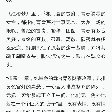
叠。
《红楼梦》里，盛极而衰的贾府，青春凋零的
女性，都指向曹雪芹对世事无常、大梦一场的
慨叹。曾经的富贵、繁华、团圆、青春有多么
美好，最终的衰败、孤寂、离散、陨落就有多
么悲凉。舞剧抓住了原著的这一基调，并将其
融于翩跹衣袂、眼波流转之中，敲击在观众心
头。
“省亲”一章，纯黑色的舞台背景阴森冷寂，几排
黄色宫灯的高悬，一众宫人排成整齐的阵列，
元妃一袭华服端正立于中间。他们无一例外地
装在一个个巨大的“套子”里，没有表情、没有情