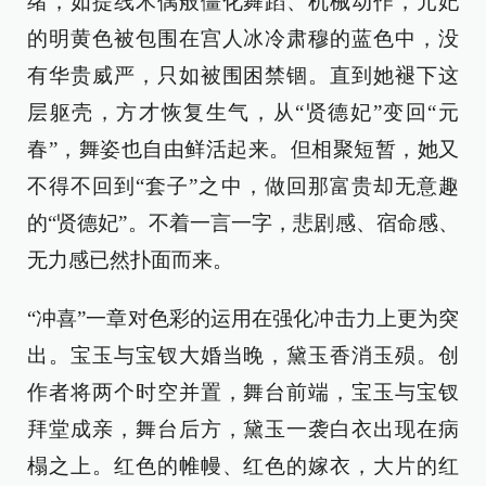
绪，如提线木偶般僵化舞蹈、机械动作，元妃
的明黄色被包围在宫人冰冷肃穆的蓝色中，没
有华贵威严，只如被围困禁锢。直到她褪下这
层躯壳，方才恢复生气，从“贤德妃”变回“元
春”，舞姿也自由鲜活起来。但相聚短暂，她又
不得不回到“套子”之中，做回那富贵却无意趣
的“贤德妃”。不着一言一字，悲剧感、宿命感、
无力感已然扑面而来。
“冲喜”一章对色彩的运用在强化冲击力上更为突
出。宝玉与宝钗大婚当晚，黛玉香消玉殒。创
作者将两个时空并置，舞台前端，宝玉与宝钗
拜堂成亲，舞台后方，黛玉一袭白衣出现在病
榻之上。红色的帷幔、红色的嫁衣，大片的红