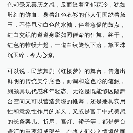
色却毫无喜庆之感，反而透着阴郁森冷，犹如
殷红的鲜血。身着红色衣衫的仆人们围绕着黛
玉，不停甩动白色的水袖，伴着急促的鼓点，
红白交织的道道身影如同催命的狂舞。终于，
红色的帷幔升起，一道白绫陡然下落，黛玉珠
沉玉碎，令人心惊。
可以说，民族舞剧《红楼梦》的舞台，传递出
鲜明的传统美学底色，而调和这色彩的笔触，
则颇具现代感和年轻态。无论是既能够区隔舞
台空间又可以营造意境的帷幕，还是兼具实用
性和意象性作用的屏风，又或是富于中式美感
的长条案几、折扇、宫灯、轿子等，都是舞台
语汇的重要组成部分，在将人们带入情境的同