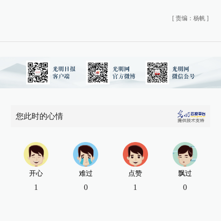
[
责编：杨帆
]
您此时的心情
开心
难过
点赞
飘过
1
0
1
0