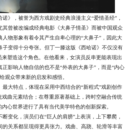
诺》，被誉为西方戏剧史经典浪漫主义“爱情圣经”，
尤其曾被改编成经典电影《大鼻子情圣》而被中国观众
典人物形象有着令其产生自卑心理的“大鼻子”，因此大
鼻子变得十分夸张。但丁一滕这版《西哈诺》不仅没有
演员来塑造这个角色。在他看来，女演员反串更能表现出
正影响人物自信的也不是“外表的大鼻子”，而是“内心
也给观众带来新的启发和感悟。
大特点，体现在采用中西结合的“新程式”戏剧创作
传统戏曲元素结合；在尊重原著基础上，跨时空融合传统
的内心世界进行了具有当代美学特色的创新探索。
变化，演员们在“巨人的肩膀”上表演，上下攀爬，
间的关系都呈现得更具张力。戏曲、高跷、轮滑等丰富