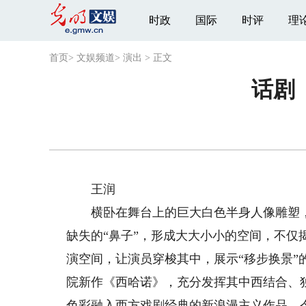
时政
国际
时评
理
首页
>
文娱频道
>
演出
>
正文
话剧
王润
横卧在舞台上的巨大白色半身人像雕塑，
缺失的“鼻子”，形成大大小小的空间，不
演空间，让演员穿梭其中，展示“移步换景
院新作《西哈诺》，充分发挥其中西结合、
色彩融入西方戏剧经典的新浪漫主义作品，