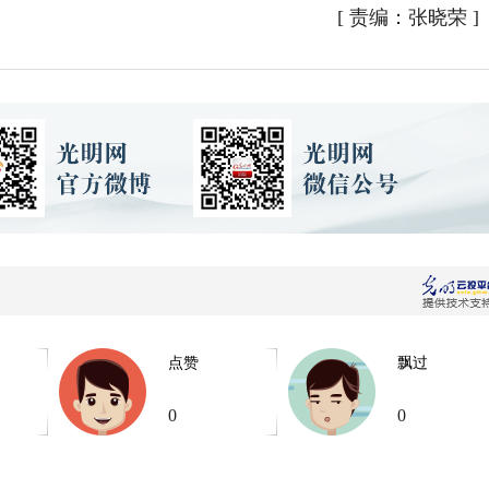
[
责编：张晓荣
]
点赞
飘过
0
0