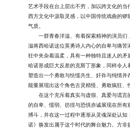
艺术手段在台上层出不穷，加以跨文化的当
西方文化中汲取灵感，以中国传统戏曲的锣
气质。
一群青春洋溢、有着探索精神的演员们，
滋将西哈诺这位英勇诗人内心的自卑与痛苦
狂中夹杂着温柔，具有一种独特且迷人的矛
哈诺形成巨大反差的克斯丁形象，同样令人
塑造出一个勇敢与怯懦共生、奸诈与纯情并
能量展现出这个角色古灵精怪、勇敢疯狂、
在这个充斥着真实与虚假、真爱与谎言的
的自卑、懦弱、彷徨与恐惧赤诚展现在所有
搏斗，并在这一过程中逐渐从灵魂深处认知
诺》焕发出属于这个时代的舞台魅力。方非