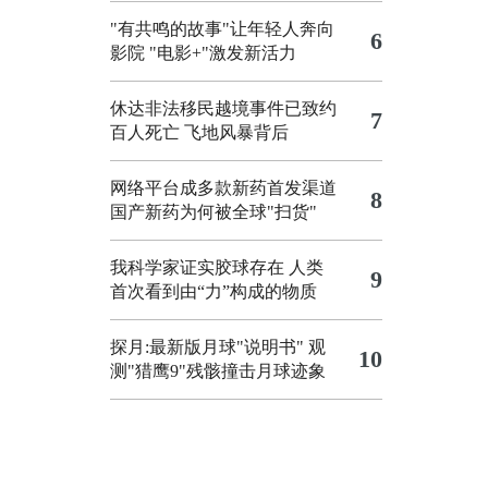
"有共鸣的故事"让年轻人奔向
6
影院
"电影+"激发新活力
休达非法移民越境事件已致约
7
百人死亡
飞地风暴背后
网络平台成多款新药首发渠道
8
国产新药为何被全球"扫货"
我科学家证实胶球存在 人类
9
首次看到由“力”构成的物质
探月:最新版月球"说明书"
观
10
测"猎鹰9"残骸撞击月球迹象