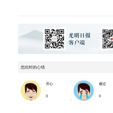
您此时的心情
开心
难过
0
0