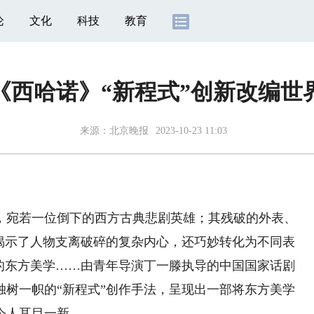
论
文化
科技
教育
《西哈诺》“新程式”创新改编世
来源：
北京晚报
2023-10-23 11:03
宛若一位倒下的西方古典悲剧英雄；其残破的外表、
仅揭示了人物支离破碎的复杂内心，还巧妙转化为不同表
”的东方美学……由青年导演丁一滕执导的中国国家话剧
独树一帜的“新程式”创作手法，呈现出一部将东方美学
令人耳目一新。