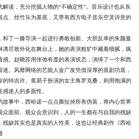
代解读，充分挖掘人物的“不确定性”。音乐设计也从东
鼓点、丝竹乐为基底，又带有西方电子音乐空灵诗意的
和丁一滕导演一起进行勇敢创新。大胆反串的朱颜曼
淋漓尽致外化在舞台上，她的表演粗犷中藏着细腻，疯
盾感。赵晓苏用张弛有度的表演状态，演绎了一个和西
着迷。风靡网络的艺能人金广发凭借深厚的喜剧功底，
存的特吉许。黄易子扮演的女主角罗克桑，则用饱满的
性感迷人的多面性。
故事中，西哈诺一点点撕扯掉所有伪装，将内心世界
观众面前。观众会意识到，人的一生都在与自我的残缺
：残缺其实也是真实的人性美，这也让经典剧作《西哈
摄