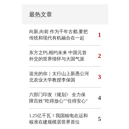
最热文章
向新,向前
作为千年古都,要把
1
传统和现代有机融合在一起
东方之约,相约未来 中国元首
2
外交的世界情怀与大国气派
追光的你｜太行山上新愚公河
3
北农业大学教授李保国
六部门印发《规划》 全力保
4
障百姓"吃得放心""住得安心"
1.25亿千瓦！我国核电在运和
5
核准在建规模居世界首位