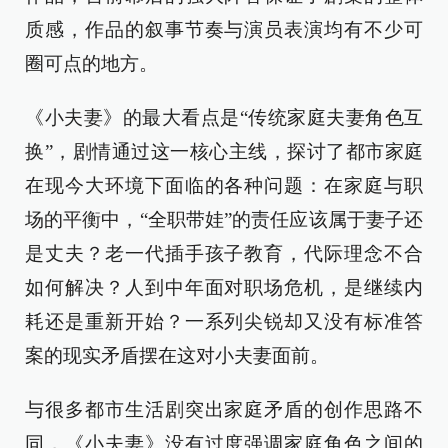
质感，作品的叙事节奏与演员表演均有不少可
圈可点的地方。
《小夫妻》的最大看点是“传统家庭夫妻角色互
换”，剧情通过这一核心主线，探讨了都市家庭
在现今大环境下面临的各种问题：在家庭与职
场的平衡中，“全职带娃”的责任应该属于妻子还
是丈夫？老一代插手孩子教育，代际理念不合
如何解决？人到中年面对职场危机，是继续内
耗还是重新开始？一系列尖锐却又没有标准答
案的现实矛盾摆在这对小夫妻面前。
与很多都市生活剧突出家庭矛盾的创作思路不
同，《小夫妻》没有过度强调家庭角色之间的