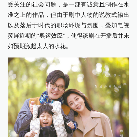
受关注的社会问题，是一部有诚意且制作在水
准之上的作品，但由于剧中人物的说教式输出
以及落后于时代的职场环境与氛围，叠加电视
荧屏近期的“奥运效应”，使得该剧在开播后并未
如预期激起太大的水花。