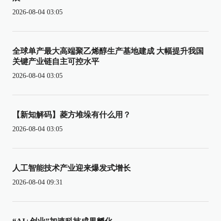
2026-08-04 03:05
全球单产最大高端聚乙烯醇生产基地建成 大幅提升我国
关键产业链自主可控水平
2026-08-04 03:05
【新知解码】菱方堆垛有什么用？
2026-08-04 03:05
人工智能技术产业迎来爆发式增长
2026-08-04 09:31