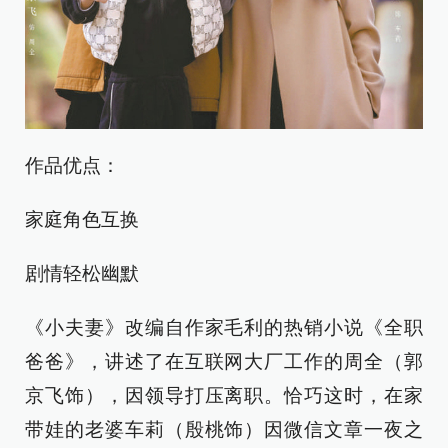
作品优点：
家庭角色互换
剧情轻松幽默
《小夫妻》改编自作家毛利的热销小说《全职
爸爸》，讲述了在互联网大厂工作的周全（郭
京飞饰），因领导打压离职。恰巧这时，在家
带娃的老婆车莉（殷桃饰）因微信文章一夜之