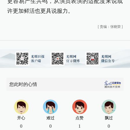
更容易产生共鸣，从演员表演的适配度来说或
许更加鲜活也更具说服力。
[
责编：张晓荣
]
您此时的心情
开心
难过
点赞
飘过
0
0
1
0