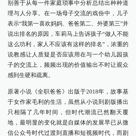
别善于从每一件家庭琐事中分析总结出种种道
理与人分享。在一场母子交流的戏份中，儿子
表示“我第一喜欢妈妈、爸爸第二、外婆第三”并
说出排名的原因，车莉马上告诉孩子“做人不能
这么功利，家人不应该有这样的排名”，浓重的
说教感让人质疑是否应该用在与一个幼儿园孩
子的交流上，频频出现的价值输出不时让观众
感到生硬和疏离。
原著小说《全职爸爸》出版于2018年，故事基
于女作家毛利的生活，虽然从小说到剧版播出
只相隔了几年时间，但时代潮流已然翻天覆
地，最明显的变化就是自媒体的发展早已从微
信公众号时代过渡到直播和短视频时代，而剧