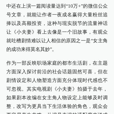
中还在上演一篇阅读量达到“10万+”的微信公众
号文章，就能让作者一夜成名赢得大量粉丝追
捧以及高额投资，这种与现实脱节的流量神话
让《小夫妻》看上去像是一个旧故事，有观众
就吐槽剧情难以让人相信的原因之一是“女主角
的成功来得莫名其妙”。
作为一部反映职场家庭的都市生活剧，在主题
方面深入探讨前沿的社会话题固然可喜，但在
剧情设定和人物塑造方面充分体现时代感也不
可忽视。其实电视剧《小夫妻》拍摄于去年，
如果剧本改编在女主角人物设定上能够及时调
整，改写为更具当下生活体验的角色，观众会