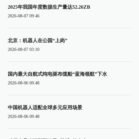
2025年我国年度数据生产量达52.26ZB
2026-08-07 09:46
北京：机器人在公园“上岗”
2026-08-07 03:10
国内最大自航式纯电驱布缆船“蓝海领航”下水
2026-08-06 09:48
中国机器人适配全球多元应用场景
2026-08-06 09:48