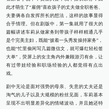
此才萌生了“雇佣”喜欢孩子的丈夫做全职爸爸、
夫妻俩各自发挥所长的想法，这样的故事显得
合乎情理。但在剧版中，第一集就用了很大的
篇幅讲述车莉从做家务到带孩子样样精通几乎
是个完美主妇，既能“披着一头秀发操持家务”，
也能“忙里偷闲写几篇微信文，就可爆红轻松签
大单”，荧屏上的女主角内外兼顾游刃有余，让
有过带娃经验和职场经验的人都觉得有点出
戏。
剧中无论是面对强势的母亲、失意的丈夫还是
淘气的儿子以及大规模的粉丝见面，车莉基本
呈现不出明显差异化的情绪波动，并且她还特