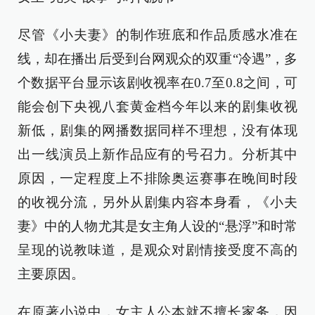
尽管《小夫妻》的制作班底和作品质感水准在
线，却在播出后受到台网观众的双重“冷遇”，多
个数据平台显示该剧收视率在0.7至0.8之间，可
能会创下央视八套黄金档今年以来的剧集收视
新低，剧集的网播数据同样不理想，没有体现
出一线演员上新作品应有的号召力。分析其中
原因，一定程度上不排除奥运赛事在晚间时段
的收视分流，另外从剧集内容本身看，《小夫
妻》中的人物尤其是女主角人设的“悬浮”和时常
呈现的说教味道，是观众对剧情接受度不高的
主要原因。
在原著小说中，女主人公本就不擅长家务，因