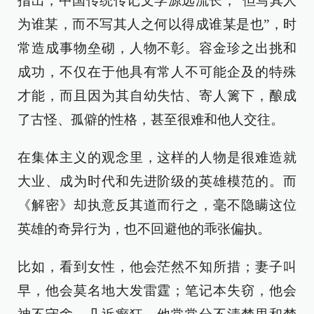
指出，中国传统传记文学源远流长，“但写其人
为谁某，而不写其人之何以得成谁某是也”，时
常造成事物垒砌，人物不彰。容金珍之出挑和
成功，不仅在于他具有常人不可能企及的特殊
才能，而且因为其自幼失怙、寄人篱下，酿成
了古怪、孤僻的性格，甚至很难和他人交往。
在集体主义的观念里，这样的人物是很难造就
大业、成为时代和先进阶级的英雄模范的。而
《解密》却执意反其道而行之，毫不隐瞒这位
英雄的奇异行为，也不回避他的乖张偏执。
比如，看到女性，他会茫然不知所措；妻子叫
早，他会莫名地大发雷霆；笔记本失窃，他会