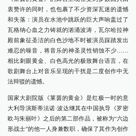
衷赞许的同时，也包裹了不少资深瓦迷的遗憾
和失落：演员在水池中跳跃的巨大声响盖过了
瓦格纳心血之力铸就的汹涌波涛，瓦尔哈拉神
殿前象征圣洁的白色沙地不时被演员踩踏发出
难忍的噪音，将音乐的神圣灵性销蚀不少……
相比刺眼黄金、白色高光的极致舞台语言，在
歌剧舞台上对音乐呈现的干扰是二度创作中无
法辩驳的遗憾。
国家大剧院版《莱茵的黄金》是红极一时的意
大利导演斯蒂法诺·波达继其在中国执导《罗密
欧与朱丽叶》之后的第二部作品，被称为“六边
形战士”的他一人身兼数职，确保了其作为创作