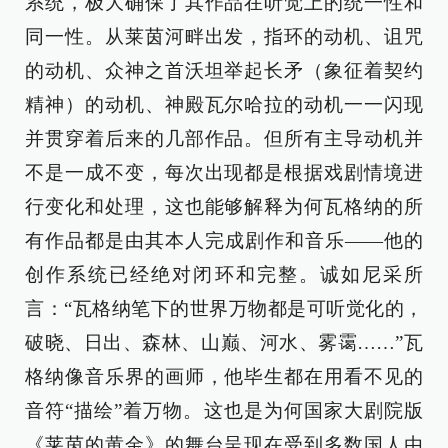
系统，极大确保了其作品在听觉上的统一性和
同一性。从莱茵河畔出发，指环的动机、诅咒
的动机、众神之首沃坦举起长矛（象征着契约
精神）的动机、神殿瓦尔哈拉的动机一一闪现
并贯穿着后来的几部作品。但所有主导动机并
不是一成不变，每次出现都是根据戏剧情境进
行变化和处理，这也能够解释为何瓦格纳的所
有作品都是由其本人完成剧作和音乐——他的
创作系统已经绝对闭环和完整。诚如尼采所
言：“瓦格纳笔下的世界万物都是可听觉化的，
破晓、日出、森林、山巅、河水、雾霭……”瓦
格纳像音乐界的画师，他毕生都在用看不见的
音符“描绘”着万物。这也是为何国家大剧院版
《莱茵的黄金》的舞台呈现在受到多数国人由