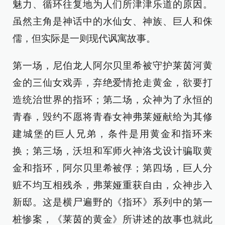
魅力、循环往复地为人们所津津乐道的原因。
虽然主角是神话中的水仙女、神族、巨人和侏
儒，但实际是一则现代讽寓故事。
第一场，尼伯龙人阿尔贝里希被守护莱茵河黄
金的三仙女戏弄，弃绝爱情抢走黄金，欲要打
造统治世界的指环；第二场，众神为了永恒的
青春，毁约不愿将青春女神弗莱娅献给为其修
建城堡的巨人兄弟，条件是用黄金和指环来
换；第三场，沃坦和军师火神洛戈设计骗取黄
金和指环，阿尔贝里希被俘；第四场，巨人分
赃不均互相残杀，弗莱娅重获自由，众神步入
新邸。这是横尸遍野的《指环》系列中的第一
桩惨案，《莱茵的黄金》所讲述的故事也就此