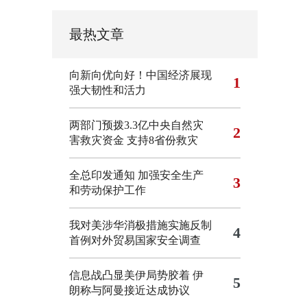
最热文章
向新向优向好！中国经济展现
1
强大韧性和活力
两部门预拨3.3亿中央自然灾
2
害救灾资金 支持8省份救灾
全总印发通知 加强安全生产
3
和劳动保护工作
我对美涉华消极措施实施反制
4
首例对外贸易国家安全调查
信息战凸显美伊局势胶着
伊
5
朗称与阿曼接近达成协议