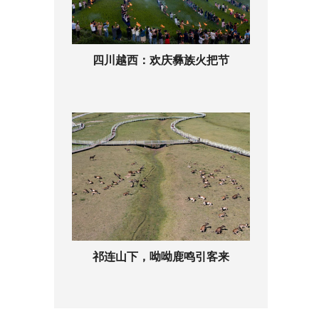
四川越西：欢庆彝族火把节
祁连山下，呦呦鹿鸣引客来