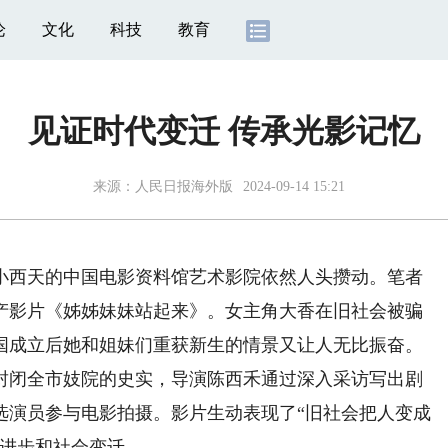
论
文化
科技
教育
见证时代变迁 传承光影记忆
来源：
人民日报海外版
2024-09-14 15:21
西天的中国电影资料馆艺术影院依然人头攒动。笔者
国产影片《姊姊妹妹站起来》。女主角大香在旧社会被骗
国成立后她和姐妹们重获新生的情景又让人无比振奋。
一举封闭全市妓院的史实，导演陈西禾通过深入采访写出剧
选演员参与电影拍摄。影片生动表现了“旧社会把人变成
代进步和社会变迁。