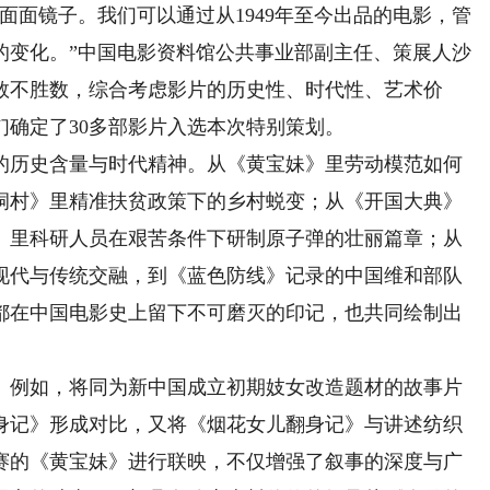
面镜子。我们可以通过从1949年至今出品的电影，管
的变化。”中国电影资料馆公共事业部副主任、策展人沙
数不胜数，综合考虑影片的历史性、时代性、艺术价
确定了30多部影片入选本次特别策划。
历史含量与时代精神。从《黄宝妹》里劳动模范如何
洞村》里精准扶贫政策下的乡村蜕变；从《开国大典》
》里科研人员在艰苦条件下研制原子弹的壮丽篇章；从
现代与传统交融，到《蓝色防线》记录的中国维和部队
都在中国电影史上留下不可磨灭的印记，也共同绘制出
例如，将同为新中国成立初期妓女改造题材的故事片
身记》形成对比，又将《烟花女儿翻身记》与讲述纺织
赛的《黄宝妹》进行联映，不仅增强了叙事的深度与广