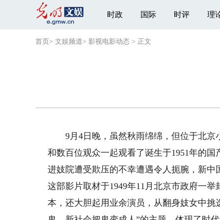
时政
国际
时评
理
首页
>
文娱频道
>
影视电影动态
>
正文
9月4日晚，虽然秋雨绵绵，但位于北京小
和数百位观众一起观看了诞生于1951年的
进妓院遭受欺压的不幸遭遇令人扼腕，新中
这部影片取材于1949年11月北京市政府
本，还大胆起用业余演员，从翻身妓女中挑
鬼，新社会把鬼变成人”的主题，体现了时