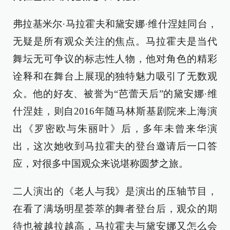
弗拉基米尔·马拉霍夫和黛安娜·维什涅娃同台，
无疑是所有观众关注的焦点。马拉霍夫是当代
舞坛无可争议的标志性人物，他对角色的精彩
诠释和在舞台上展现的独特魅力吸引了无数观
众。他的好友、被誉为“芭蕾天后”的黛安娜·维
什涅娃，则自2016年随马林斯基剧院来上海演
出《罗密欧与朱丽叶》后，多年未曾来华演
出，这次她收到马拉霍夫的登台邀请后一口答
应，对很多中国观众来说堪称圆梦之旅。
二人演出的《老人与我》是演出的压轴节目，
在看了满场明星荟萃的舞者登台后，观众的期
待也被越拉越高，马拉霍夫与黛安娜又怎么会