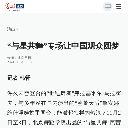
演出
>
“与星共舞”专场让中国观众圆梦
来源：
北京日报
2024-11-04 10:13
记者 韩轩
许久未曾登台的“世纪舞者”弗拉基米尔·马拉霍
夫，与多年没在国内演出的“芭蕾天后”黛安娜·
维什涅娃携手同台，能激起怎样的热浪？11月2
日至3日，北京舞蹈学院出品的“与星共舞”芭蕾