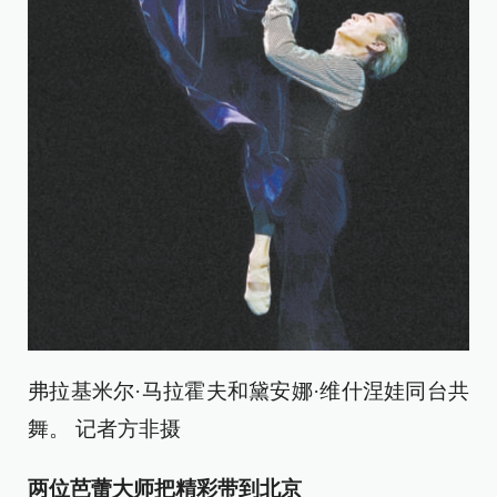
弗拉基米尔·马拉霍夫和黛安娜·维什涅娃同台共
舞。 记者方非摄
两位芭蕾大师把精彩带到北京