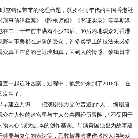
时空错位带来的伦理命题，以及不同年代的中国香港社
《刑事侦缉档案》《陀枪师姐》《鉴证实录》等早期港
在二三十年前丰满着不少70后、80后内地观众对香港
对视野与审美都在进阶的受众，许多类型上的技法未必多
观众真正在意的已返璞归真，回到人的情感、侦缉日常
查一起连环凶案，过程中，他意外来到了2018年。在
又发生了。
建立共识——把戏剧张力交付普遍的“人”。编剧唐
观众在人性的迷宫里与主人公共同经历冒险，“不受困于
人物内心”成为剧本的创作基调。导演黄国强也为故事蕴
于赎罪与复仇的表达等，悉数被导演视作盛放人物与戏