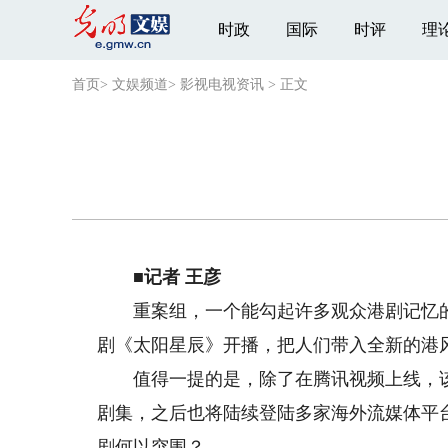
时政
国际
时评
理
首页
>
文娱频道
>
影视电视资讯
>
正文
■记者 王彦
重案组，一个能勾起许多观众港剧记忆的
剧《太阳星辰》开播，把人们带入全新的港
值得一提的是，除了在腾讯视频上线，该
剧集，之后也将陆续登陆多家海外流媒体平
剧何以突围？