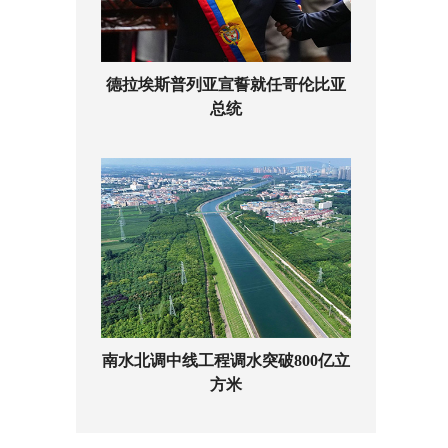
德拉埃斯普列亚宣誓就任哥伦比亚
总统
南水北调中线工程调水突破800亿立
方米