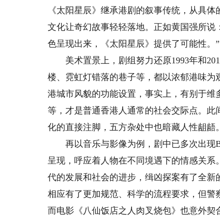
《太阳星辰》继承港剧的叙事传统，从具体
文化让奇幻故事轻轻落地。正如黄国强所说
色呈现出来，《太阳星辰》提供了可能性。”
美术置景上，剧组努力还原1993年和20
楼、霓虹灯错落的巷子等，都以浓郁港味为
港城市风貌的功能设置，事实上，有别于维
等，才是普通香港人通常的社会交际点。此
化的直接注脚，五方杂处中也暗藏人性龃龉
再以音乐与影像为例，剧中已多次出现Be
呈现，呼应着人物在不同境遇下的情感关系
代的发展和社会的进步，缉凶探案有了全新
相应有了更加规范、科学的流程要求，但警
而电影《八仙饭店之人肉叉烧包》也意外契