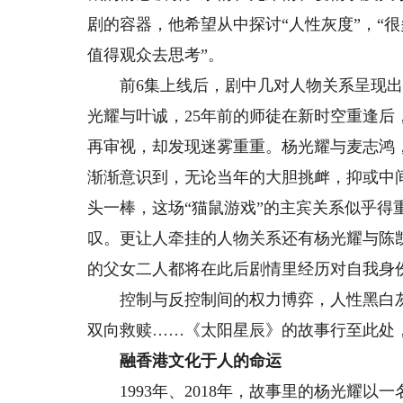
剧的容器，他希望从中探讨“人性灰度”，“
值得观众去思考”。
前6集上线后，剧中几对人物关系呈现出
光耀与叶诚，25年前的师徒在新时空重逢
再审视，却发现迷雾重重。杨光耀与麦志鸿，
渐渐意识到，无论当年的大胆挑衅，抑或中间
头一棒，这场“猫鼠游戏”的主宾关系似乎得
叹。更让人牵挂的人物关系还有杨光耀与陈
的父女二人都将在此后剧情里经历对自我身
控制与反控制间的权力博弈，人性黑白灰
双向救赎……《太阳星辰》的故事行至此处
融香港文化于人的命运
1993年、2018年，故事里的杨光耀以