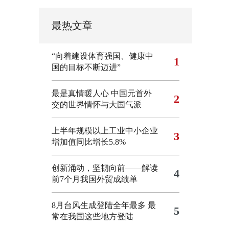
最热文章
“向着建设体育强国、健康中
1
国的目标不断迈进”
最是真情暖人心 中国元首外
2
交的世界情怀与大国气派
上半年规模以上工业中小企业
3
增加值同比增长5.8%
创新涌动，坚韧向前——解读
4
前7个月我国外贸成绩单
8月台风生成登陆全年最多 最
5
常在我国这些地方登陆