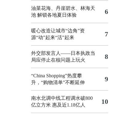
油菜花海、丹崖碧水、林海天
6
池 解锁各地夏日体验
暖心改造让城市“边角”资
7
源“动”起来“活”起来
外交部发言人——日本执政当
8
局应停止在核问题上玩火
“China Shopping”热度攀
9
升，“购物清单”不断延伸
南水北调中线工程调水破800
10
亿立方米 惠及近1.18亿人