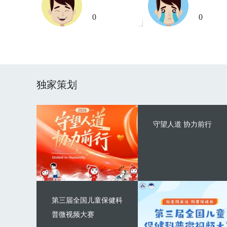
0
0
独家策划
守望人道 协力前行
第三届全国儿童保健科
普微视频大赛