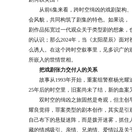
从前6集来看，跨时空缉凶的戏剧架构、
会风貌，共同构筑了剧集的特色。如果说，
剧作品拓宽过一代观众关于类型剧的想象，也
的认识；那么2024年，当《太阳星辰》面
么诱人。在这个跨时空叙事里，见多识广的
所嵌入的世情世相。
把戏剧张力交付人的关系
故事从1993年开始，重案组警察杨光耀追
25年后的时空里，旧案尚未了结，新的血案
双时空的缉凶之旅固然是奇观，但主创早早
耀良觉得，罪案类型的剧本创作，其实是引
自己布下的悬疑迷阵，而是拨开迷雾，抓住
藏的情感吸引。亲情、兄弟情、爱情以及关