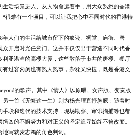
的生活场景进入、从人物命运着手，用大众熟悉的香港
：“很难有一个项目，可以让我把心中不同时代的香港特
18年人们的生活给城市留下的痕迹。祠堂、庙街、唐
观众开启时光任意门。这并不仅仅出于营造不同时代香
多利亚港湾的高楼大厦，这些散落于市井的唐楼、餐厅
间有过客匆匆也有熟人熟事，杂糅又快捷，既是香港文
。
yond的歌声。其中《情人》以原唱、女声版、变奏版
。另一首《无悔这一生》则为杨光耀直抒胸臆：随着时
的手段和迭代的技术支持，现场勘察、审讯拘捕等也都
察缉凶的不懈努力和对正义的坚定追寻始终不曾改变。
合地写就麦志鸿的角色判词。