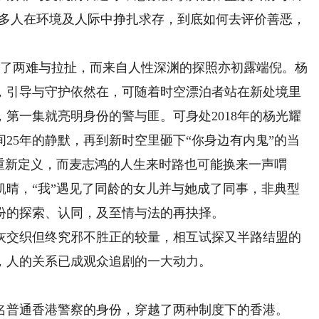
很多人在环境及人际中挣扎求存，到底如何去评价善恶，
了两难与拉扯，而来自人性深渊的探照亦初露端倪。杨
后，引导与守护依然在，可随着时空漂泊者站在新处境里
第一集就亮明身份的警与匪。可身处2018年的杨光耀
25年的静默，再到新时空里砸下“你身边有内鬼”的当
重新定义，而麦志鸿的人生来时路也可能换来一声喟
凯晴，“我”遇见了同龄的女儿并与她成了同事，非典型
份的探索、认同，及至情与法的再抉择。
交织但终究邪不胜正的较量，相互试探又半路结盟的
，人的关系已成观众追剧的一大动力。
一名普通香港警察的身份，穿越了两种制度下的香港。