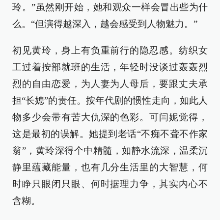
玲。”虽然刚开始，她和观众一样会冒出些为什
么。“但演得越深入，越会感受到人物魅力。”
初见黄玲，身上有负重前行的隐忍感。纺织女
工过着按部就班的生活，年轻时没谈过轰轰烈
烈的自由恋爱，为人妻为人母后，要跟丈夫承
担“长媳”的责任。按年代剧的惯性走向，如此人
物多少会带有苦大仇深的色彩。可闫妮觉得，
这是最初的误解。她提到老话“不痴不聋不作家
翁”，黄玲深得个中精髓，如静水流深，温柔沉
静里蕴藏能量，也有几分生活里的大智慧，何
时睁只眼闭只眼、何时据理力争，其实内心不
含糊。