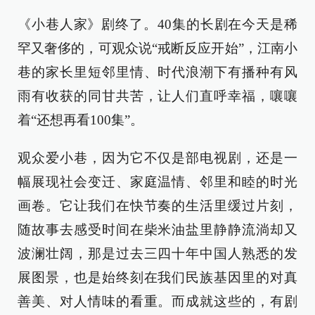
《小巷人家》剧终了。40集的长剧在今天是稀
罕又奢侈的，可观众说“戒断反应开始”，江南小
巷的家长里短邻里情、时代浪潮下有播种有风
雨有收获的同甘共苦，让人们直呼幸福，嚷嚷
着“还想再看100集”。
观众爱小巷，因为它不仅是部电视剧，还是一
幅展现社会变迁、家庭温情、邻里和睦的时光
画卷。它让我们在快节奏的生活里缓过片刻，
随故事去感受时间在柴米油盐里静静流淌却又
波澜壮阔，那是过去三四十年中国人熟悉的发
展图景，也是始终刻在我们民族基因里的对真
善美、对人情味的看重。而成就这些的，有剧