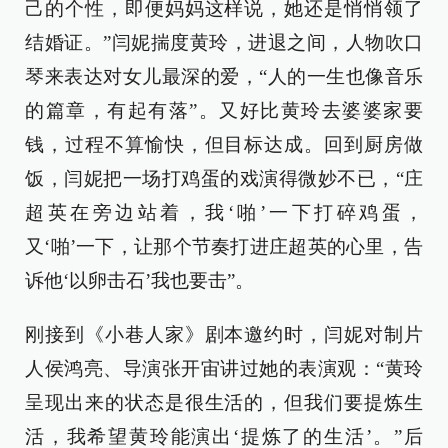
己的个性，即便妈妈这样说，她还是悄悄领了
结婚证。”闫妮揣度黄玲，进退之间，人物吹口
琴来表达对女儿最深的爱，“人的一生也像音乐
的篇章，有起有落”。又好比黄玲去婆婆家要
钱，过程不算愉快，但目标达成。回到厨房做
饭，闫妮把一场打鸡蛋的戏演得微妙不已，“庄
超英在旁边站着，我‘啪’一下打碎鸡蛋，
又‘啪’一下，让那个节奏打进庄超英的心里，告
诉他‘以卵击石’我也要击”。
刚接到《小巷人家》剧本邀约时，闫妮对制片
人侯鸿亮、导演张开宙讲过她的表演观：“黄玲
呈现出来的状态是很生活的，但我们要提炼生
活，我希望黄玲能演出‘提炼了的生活’。”后