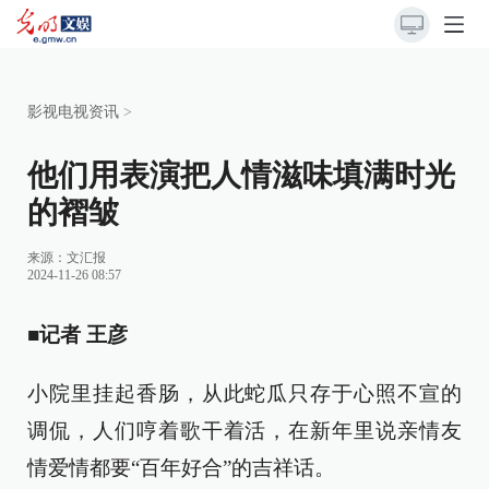
影视电视资讯
>
他们用表演把人情滋味填满时光
的褶皱
来源：
文汇报
2024-11-26 08:57
■记者 王彦
小院里挂起香肠，从此蛇瓜只存于心照不宣的
调侃，人们哼着歌干着活，在新年里说亲情友
情爱情都要“百年好合”的吉祥话。