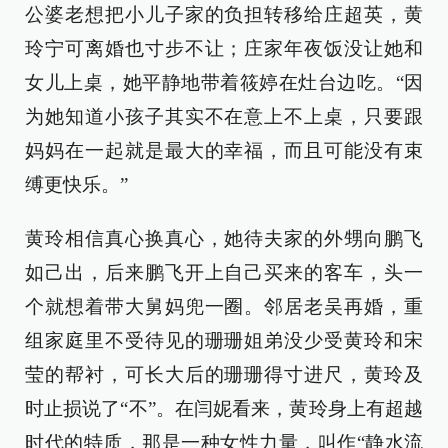
公婆老想把小儿子家的负担转移给庄超英，黄
玲宁可离婚也寸步不让；庄家年夜饭没让她和
女儿上桌，她平静地带着筱婷在灶台边吃。“因
为她知道小孩子其实不在意上不上桌，只要跟
妈妈在一起就是最大的幸福，而且可能没有束
缚更快乐。”
黄玲相信真心换真心，她待夫家的外甥向鹏飞
如己出，后来鹏飞开上自己买来的客车，头一
个就想着带大舅妈兜一圈。邻居老吴再婚，重
组家庭里不受待见的珊珊姐弟没少受黄玲和宋
莹的帮衬，可长大后的珊珊得寸进尺，黄玲及
时止损说了“不”。在闫妮看来，黄玲身上有超越
时代的特质，那是一种女性力量，叫作“静水流