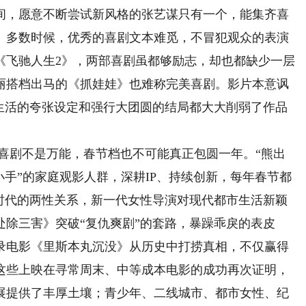
，愿意不断尝试新风格的张艺谋只有一个，能集齐喜
。多数时候，优秀的喜剧文本难觅，不冒犯观众的表演
《飞驰人生2》，两部喜剧虽都够励志，却也都缺少一层
丽搭档出马的《抓娃娃》也难称完美喜剧。影片本意讽
豪生活的夸张设定和强行大团圆的结局都大大削弱了作品
喜剧不是万能，春节档也不可能真正包圆一年。“熊出
小手”的家庭观影人群，深耕IP、持续创新，每年春节都
新时代的两性关系，新一代女性导演对现代都市生活新颖
除三害》突破“复仇爽剧”的套路，暴躁乖戾的表皮
录电影《里斯本丸沉没》从历史中打捞真相，不仅赢得
这些上映在寻常周末、中等成本电影的成功再次证明，
展提供了丰厚土壤；青少年、二线城市、都市女性、纪