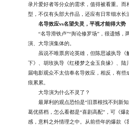
录片爱好者等分众的需求，值得被看重。而相
型，不仅有头部大作品，还应有日常细水长
名导效应vs名望失灵，平视才能得大势
“名导滑铁卢”“舆论修罗场”，很遗憾，两
演、大导演集体的。
虽说不唯票房论英雄，但陈思诚执导《解
下》、胡玫执导《红楼梦之金玉良缘》、陆川
届电影观众不太信奉名导效应，相反，有些
痕累累。
大导演为什么不灵了？
最犀利的观点恐怕是“旧票根找不到新知己
葛优搭档，怎么看都是“喜剧高配”，可《爆
感，意料之外情理之中。从前些年的爆款《我