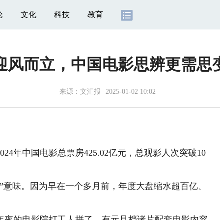
论
文化
科技
教育
迎风而立，中国电影思辨更需思
来源：
文汇报
2025-01-02 10:02
4年中国电影总票房425.02亿元，总观影人次突破10
意味。因为早在一个多月前，年度大盘缩水超百亿、
夜的电影院打工人拼了。有元旦档诸片配套电影内容