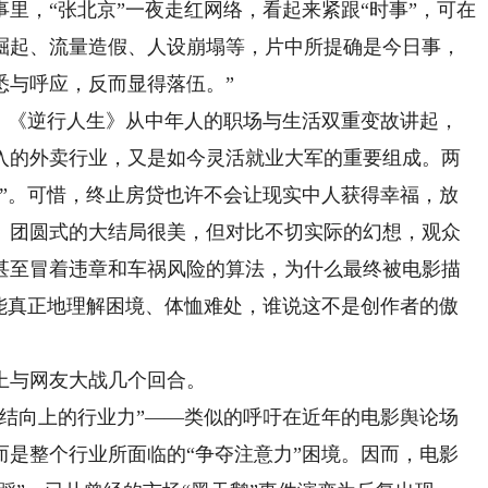
里，“张北京”一夜走红网络，看起来紧跟“时事”，可在
红崛起、流量造假、人设崩塌等，片中所提确是今日事，
悉与呼应，反而显得落伍。”
《逆行人生》从中年人的职场与生活双重变故讲起，
入的外卖行业，又是如今灵活就业大军的重要组成。两
材”。可惜，终止房贷也许不会让现实中人获得幸福，放
。团圆式的大结局很美，但对比不切实际的幻想，观众
甚至冒着违章和车祸风险的算法，为什么最终被电影描
不能真正地理解困境、体恤难处，谁说这不是创作者的傲
与网友大战几个回合。
向上的行业力”——类似的呼吁在近年的电影舆论场
而是整个行业所面临的“争夺注意力”困境。因而，电影