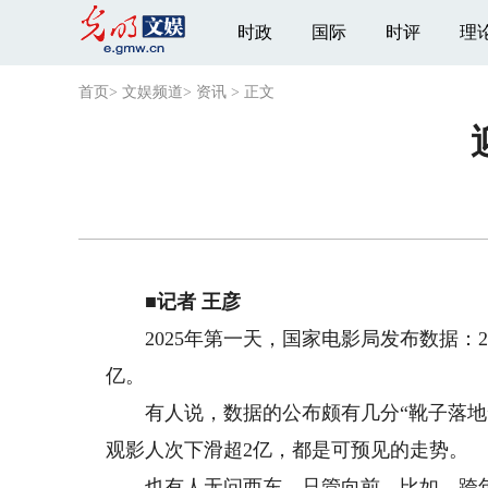
时政
国际
时评
理
首页
>
文娱频道
>
资讯
>
正文
■记者 王彦
2025年第一天，国家电影局发布数据：202
亿。
有人说，数据的公布颇有几分“靴子落地”
观影人次下滑超2亿，都是可预见的走势。
也有人无问西东，只管向前。比如，跨年