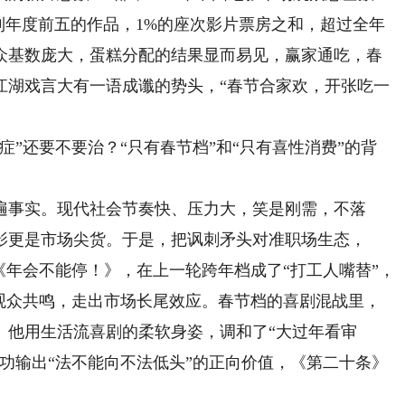
到年度前五的作品，1%的座次影片票房之和，超过全年
众基数庞大，蛋糕分配的结果显而易见，赢家通吃，春
江湖戏言大有一语成谶的势头，“春节合家欢，开张吃一
还要不要治？“只有春节档”和“只有喜性消费”的背
事实。现代社会节奏快、压力大，笑是刚需，不落
影更是市场尖货。于是，把讽刺矛头对准职场生态，
《年会不能停！》，在上一轮跨年档成了“打工人嘴替”，
到观众共鸣，走出市场长尾效应。春节档的喜剧混战里，
。他用生活流喜剧的柔软身姿，调和了“大过年看审
功输出“法不能向不法低头”的正向价值，《第二十条》