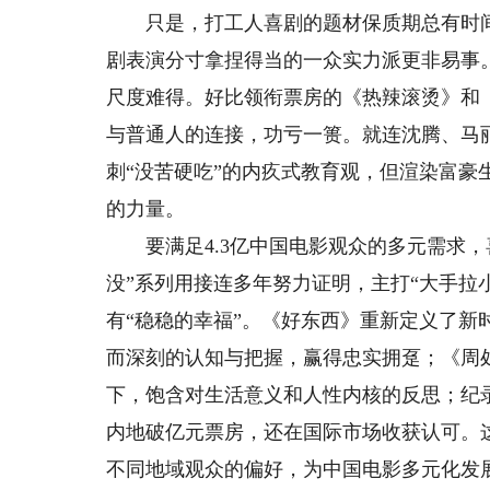
只是，打工人喜剧的题材保质期总有时间
剧表演分寸拿捏得当的一众实力派更非易事
尺度难得。好比领衔票房的《热辣滚烫》和
与普通人的连接，功亏一篑。就连沈腾、马
刺“没苦硬吃”的内疚式教育观，但渲染富
的力量。
要满足4.3亿中国电影观众的多元需求，
没”系列用接连多年努力证明，主打“大手拉
有“稳稳的幸福”。《好东西》重新定义了
而深刻的认知与把握，赢得忠实拥趸；《周处
下，饱含对生活意义和人性内核的反思；纪
内地破亿元票房，还在国际市场收获认可。
不同地域观众的偏好，为中国电影多元化发