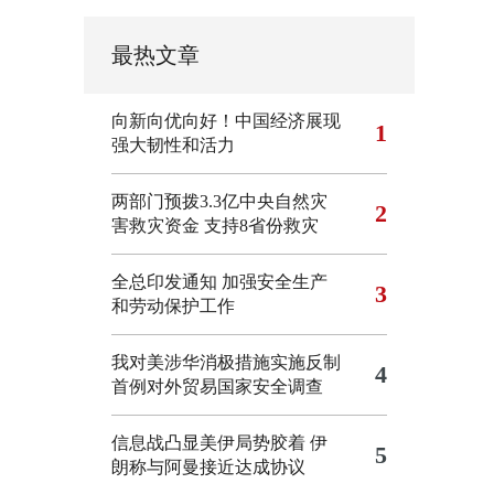
最热文章
向新向优向好！中国经济展现
1
强大韧性和活力
两部门预拨3.3亿中央自然灾
2
害救灾资金 支持8省份救灾
全总印发通知 加强安全生产
3
和劳动保护工作
我对美涉华消极措施实施反制
4
首例对外贸易国家安全调查
信息战凸显美伊局势胶着
伊
5
朗称与阿曼接近达成协议