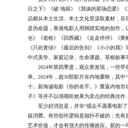
日之下》《破·地狱》《我谈的那场恋爱》
品都从本土生活、本土文化里汲取素材，呈
是伪命题，香港电影人用脚踏实地的创作，让
仓》《老枪》《回西藏》《走走停停》《乘
《只此青绿》《最后的告别》《小小的我》
中式美学、家庭记录、生命课题、草根叙事
2024年第四季度，观众更发现，一些早
单。2024年，超30部影片在内地重映，其中
十。新海诚电影《你的名字。》重返内地市
子》等并不以强视听效果为卖点的经典佳作
至少好消息是，并非“观众不愿看电影了”
娱消费。有些创作逻辑是颠扑不破的：先有
艺术价值，才会有强大的传播效应。新的一