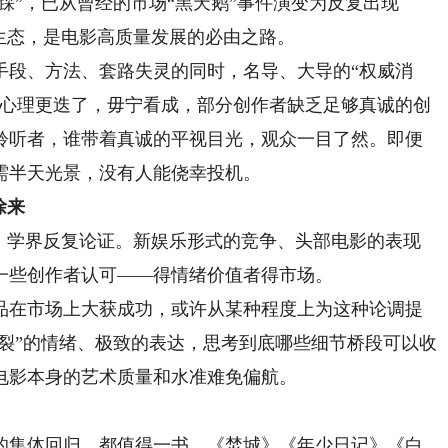
踩”，已从曾经的市场“黑天鹅”事件演变为反复出现
生态，是电影高质量发展的必由之路。
段、方法、套路失灵的同时，名导、大导的“权威消
和心理更迭了，毋宁看成，部分创作者缺乏足够真诚的创
聆听者，谁带着真诚的平视目光，观众一目了然。即便
需半天光景，没有人能侥幸投机。
徐来
界、学界反复论证。新娱乐形式的竞争、头部电影的表现
一些创作者认可——得情绪价值者得市场。
品在市场上大获成功，或许从某种程度上为这种论调提
炸裂”的情绪、极致的表达，思考到底哪些细节桥段可以收
电影本身的艺术质量和水准难免偏航。
集体回归，都值得一书。《焚城》《年少日记》《白