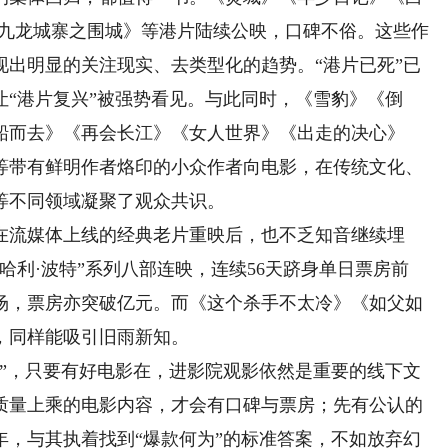
《九龙城寨之围城》等港片陆续公映，口碑不俗。这些作
现出明显的关注现实、去类型化的趋势。“港片已死”已
“港片复兴”被强势看见。与此同时，《雪豹》《倒
船而去》《再会长江》《女人世界》《出走的决心》
等带有鲜明作者烙印的小众作者向电影，在传统文化、
等不同领域凝聚了观众共识。
在流媒体上线的经典老片重映后，也不乏知音继续埋
“哈利·波特”系列八部连映，连续56天跻身单日票房前
场，票房亦突破亿元。而《这个杀手不太冷》《如父如
，同样能吸引旧雨新知。
，只要有好电影在，进影院观影依然是重要的线下文
质量上乘的电影内容，才会有口碑与票房；先有公认的
年，与其执着找到“爆款何为”的标准答案，不如放弃幻