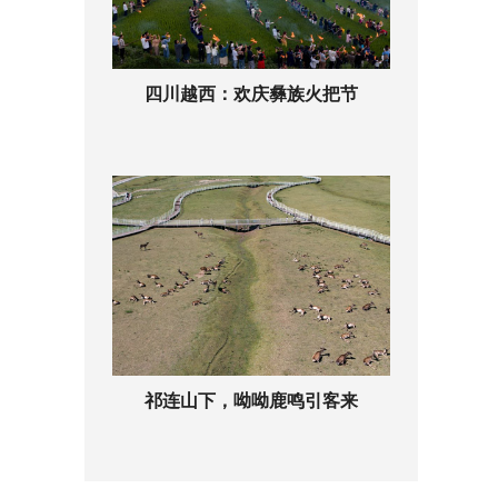
四川越西：欢庆彝族火把节
祁连山下，呦呦鹿鸣引客来