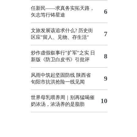
任新民——求真务实拓天路，
6
矢志笃行铸星途
文旅发展该追求什么?
历史街
7
区应"留人、见物、存生活"
炒作虚假叙事行"扩军"之实
日
8
新版《防卫白皮书》引批评
风雨中筑起坚固防线 陕西省
9
旬阳市抗洪抢险一线见闻
世界母乳喂养周｜别再猛喝催
10
奶浓汤，浓汤养的是脂肪