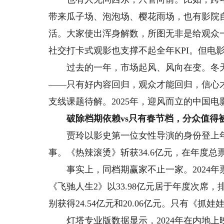
带来瓜子场、泡泡场、樱花雨场，也有影院
活。大家使出浑身解数，所图无非是给观众
社交打卡式观影也支撑不起全年KPI。但电
过去的一年，市场起风、风向在变。冬天
——只有好内容回归，观众才能回归，信心
支线课题待解。2025年，迎风而立的中国
破除档期依赖vs只有春节档，分众值得
贾玲以影史第一位女性导演的身份登上年度
事。《热辣滚烫》斩获34.6亿元，在年度总
事实上，同档期赢家不止一家。2024年
《飞驰人生2》以33.98亿元居于年度次席
别获得24.54亿元和20.06亿元。只有《抓娃
灯塔专业版数据显示，2024年在内地上映的