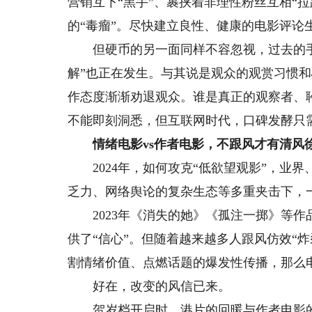
营销互下“黑手”、裹挟着非理性粉丝互相“拉
的“毒瘤”。尽快建立良性、健康的电影评论
但硬币的另一面同样不容忽视，过去的手
解”也正在发生。与其说是观众的观赏习惯
作态度渐渐劝退观众。谁是真正的观察者、
不能即刻洞悉，但互联网时代，口碑发酵只
情绪电影vs作者电影，不跟风才有清风
2024年，如何攻克“低欲望观影”，业
乏力、网络舆论的复杂生态等多重夹击下，
2023年《消失的她》《孤注一掷》等作
供了“信心”。但随着越来越多人跟风仿效“
割情绪价值、点燃话题的爆发性传播，那么
好在，改变的风信已来。
贺岁档开启时，港片的回暖与作者电影的