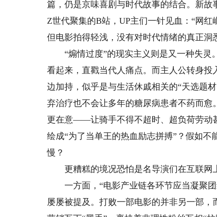
篇，仍是京味喜剧与时代故事的结合。新故事
Z世代聚集的B站，UP主们一针见血：“网
但电影拍得轻浅，没有对时代情绪的真正洞
“煽情过度”的现实主义则是又一种失灵。
看起来，直戳当代人痛点。而主人公转身投
边加持，似乎是与生活休戚相关的“天选题
弃治疗也不会让多年的糖尿病患者不药而愈
更在意——让骑手不得不超时、超负荷劳动
绘成“为了当单王的热血励志拼搏”？假如
慢？
更糟糕的境况恐怕是名导演们在互联网上
一方面，“电影产业链各环节应当凝聚团结
屡屡被提及。打败一部电影的并非另一部，