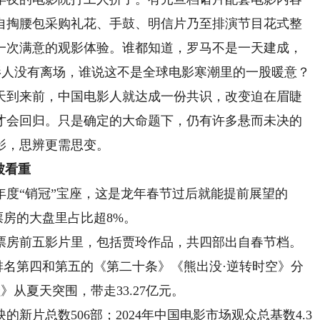
自掏腰包采购礼花、手鼓、明信片乃至排演节目花式整
一次满意的观影体验。谁都知道，罗马不是一天建成，
影人没有离场，谁说这不是全球电影寒潮里的一股暖意？
到来前，中国电影人就达成一份共识，改变迫在眉睫
才会回归。只是确定的大命题下，仍有许多悬而未决的
电影，思辨更需思变。
被看重
“销冠”宝座，这是龙年春节过后就能提前展望的
票房的大盘里占比超8%。
票房前五影片里，包括贾玲作品，共四部出自春节档。
，排名第四和第五的《第二十条》《熊出没·逆转时空》分
娃》从夏天突围，带走33.27亿元。
新片总数506部；2024年中国电影市场观众总基数4.3