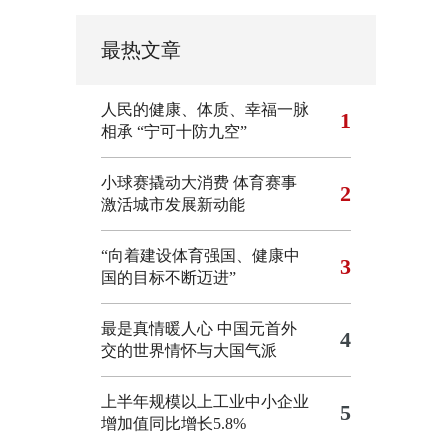
最热文章
人民的健康、体质、幸福一脉
1
相承
“宁可十防九空”
小球赛撬动大消费 体育赛事
2
激活城市发展新动能
“向着建设体育强国、健康中
3
国的目标不断迈进”
最是真情暖人心 中国元首外
4
交的世界情怀与大国气派
上半年规模以上工业中小企业
5
增加值同比增长5.8%