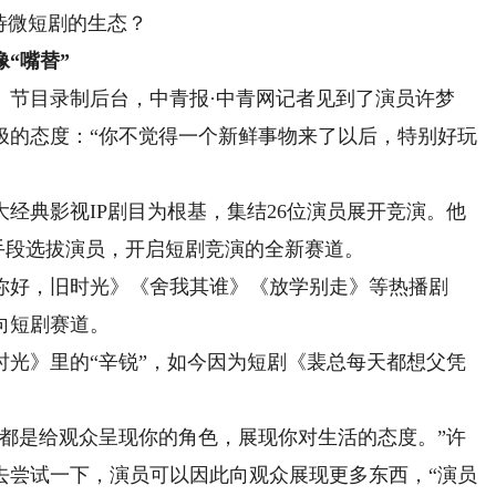
待微短剧的生态？
“嘴替”
》节目录制后台，中青报·中青网记者见到了演员许梦
极的态度：“你不觉得一个新鲜事物来了以后，特别好玩
典影视IP剧目为根基，集结26位演员展开竞演。他
艺手段选拔演员，开启短剧竞演的全新赛道。
好，旧时光》《舍我其谁》《放学别走》等热播剧
向短剧赛道。
》里的“辛锐”，如今因为短剧《裴总每天都想父凭
是给观众呈现你的角色，展现你对生活的态度。”许
去尝试一下，演员可以因此向观众展现更多东西，“演员