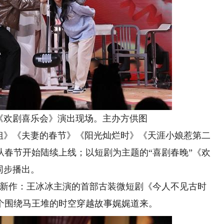
欢剧喜乐会》演出现场。主办方供图
小姐》《夫妻的春节》《阳光灿烂时》《天涯小娘惹第二
从春节开始陆续上线；以短剧为主题的“喜剧春晚”《欢
同步播出。
新作：王冰冰主演的首部古装微短剧《今人不见古时
个围绕马王堆的时空穿越故事娓娓道来。