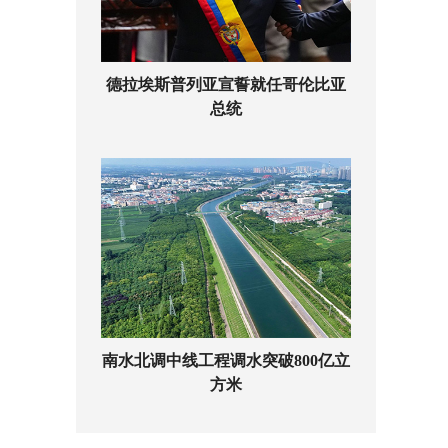
德拉埃斯普列亚宣誓就任哥伦比亚
总统
南水北调中线工程调水突破800亿立
方米