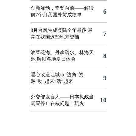
创新涌动，坚韧向前——解读
6
前7个月我国外贸成绩单
8月台风生成登陆全年最多 最
7
常在我国这些地方登陆
油菜花海、丹崖碧水、林海天
8
池 解锁各地夏日体验
暖心改造让城市“边角”资
9
源“动”起来“活”起来
外交部发言人——日本执政当
10
局应停止在核问题上玩火