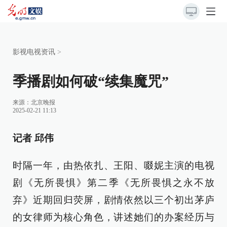
影视电视资讯
>
季播剧如何破“续集魔咒”
来源：
北京晚报
2025-02-21 11:13
记者 邱伟
时隔一年，由热依扎、王阳、啜妮主演的电视
剧《无所畏惧》第二季《无所畏惧之永不放
弃》近期回归荧屏，剧情依然以三个初出茅庐
的女律师为核心角色，讲述她们的办案经历与