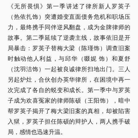
《无所畏惧》第一季讲述了律所新人罗英子
（热依扎饰）突遭婚变直面债务危机和职场压
力，最终携手同伴逆风翻盘，成为金牌律师的
故事。第二季延续了逆袭主线，故事依旧是开
局暴击：罗英子替梅大梁（陈瑾饰）调查旧案
时触动他人利益，与邱华（啜妮 饰）和夏舒
（沈羽洁饰）一起被良诚律所扫地出门。三人
另起炉灶，合伙创办英华律所，在困境中再一
次完成了各自的蜕变和成长。第一季中与罗英
子成为欢喜冤家的律师陈硕（王阳饰），暗中
帮罗英子揭开了梅大梁旧案的真相，却被陷害
入狱，罗英子担任陈硕的辩护人，两人携手破
局，感情也迅速升温。