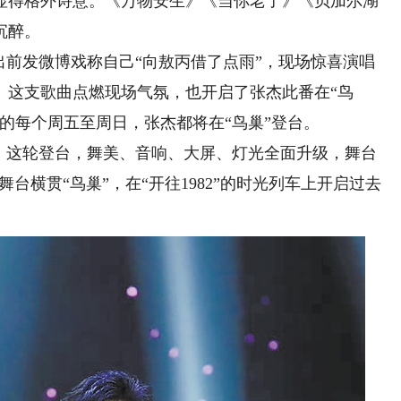
显得格外诗意。《万物安生》《当你老了》《贝加尔湖
沉醉。
前发微博戏称自己“向敖丙借了点雨”，现场惊喜演唱
。这支歌曲点燃现场气氛，也开启了张杰此番在“鸟
1日的每个周五至周日，张杰都将在“鸟巢”登台。
这轮登台，舞美、音响、大屏、灯光全面升级，舞台
舞台横贯“鸟巢”，在“开往1982”的时光列车上开启过去