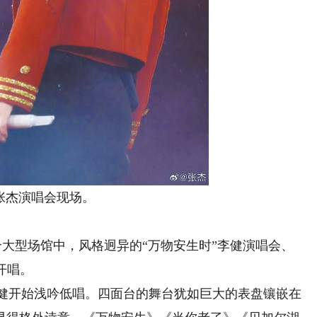
演唱会现场。
个大型场馆中，风格迥异的“万物安生时”李健演唱会、
时开唱。
李健开始浅吟低唱。四面台的舞台犹如巨大的表盘镶嵌在