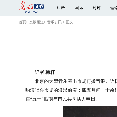
时政
国际
时评
理
首页
>
文娱频道
>
音乐资讯
>
正文
记者 韩轩
北京的大型音乐演出市场再掀音浪。近日，
响演唱会市场的激昂前奏；四五月间，十余
在“五一”假期与市民共享活力春日。