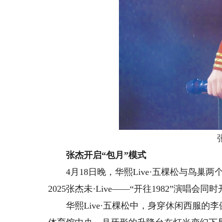
张杰
张杰开启“包月”模式
4月18日晚，华熙Live·五棵松与鸟巢两
2025张杰未·Live——“开往1982”演唱会同
华熙Live·五棵松中，身穿休闲西服的