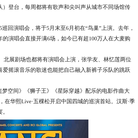
）登台，每周都将有歌声和尖叫声从城市不同场馆传
5巡回演唱会，将于5月末至6月初在“鸟巢”上演。去年，
的演唱会直接开满6场，如今已有超100万人在大麦购
松、北展剧场也都将有演唱会上演，张学友、林忆莲两位
喜爱摇滚音乐的歌迷也能把自己融入新裤子乐队的跳跃
梦空间》《狮子王》《星际穿越》配乐的电影作曲大
在华熙Live·五棵松开启中国四城的巡演首站。汉斯·季
宴。