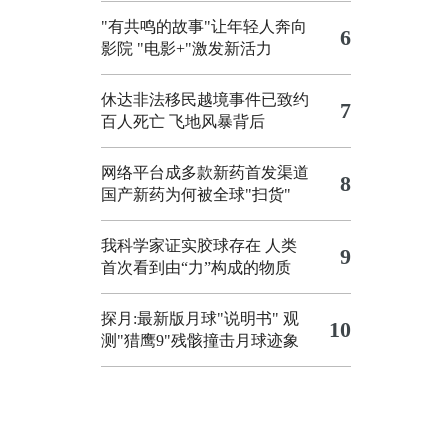
"有共鸣的故事"让年轻人奔向
6
影院
"电影+"激发新活力
休达非法移民越境事件已致约
7
百人死亡
飞地风暴背后
网络平台成多款新药首发渠道
8
国产新药为何被全球"扫货"
我科学家证实胶球存在 人类
9
首次看到由“力”构成的物质
探月:最新版月球"说明书"
观
10
测"猎鹰9"残骸撞击月球迹象