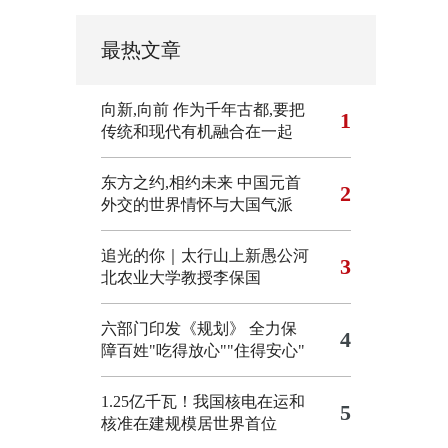
最热文章
向新,向前
作为千年古都,要把
1
传统和现代有机融合在一起
东方之约,相约未来 中国元首
2
外交的世界情怀与大国气派
追光的你｜太行山上新愚公河
3
北农业大学教授李保国
六部门印发《规划》 全力保
4
障百姓"吃得放心""住得安心"
1.25亿千瓦！我国核电在运和
5
核准在建规模居世界首位