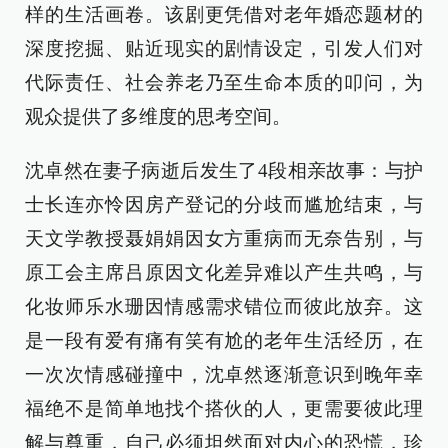
样的生活画卷。该剧更凭借对老年婚恋题材的
深度挖掘、贴近现实的剧情设定，引发人们对
代际责任、社会养老乃至生命本质的叩问，为
观众提供了多维度的思考空间。
沈卓然在妻子病逝后发生了4段相亲故事：与护
士长连亦怜因房产登记的分歧而尴尬结束，与
天文学教授聂娟娟因女方重病而无奈告别，与
原工会主席吕原因文化差异难以产生共鸣，与
化妆师乐水珊因情感需求错位而彼此放弃。这
是一段有爱有痛有笑有尬的老年生活经历，在
一次次情感碰撞中，沈卓然逐渐意识到晚年幸
福绝不是简单地找个搭伙的人，更需要彼此理
解与尊重，自己必须坦然面对内心的恐慌，珍