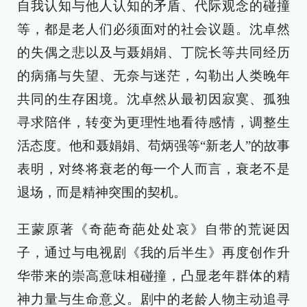
自我认知与他人认知的矛盾、代际观念的碰撞
等，都是老人们必须面对的社会议题。沈卓然
的失偶之悲以及与聂娟娟、丁院长等共同经历
的病痛与失望、无奈与迷茫，勾勒出人类晚年
共同的生存困境。沈卓然从最初因寂寞、孤独
寻求陪伴，转变为更理性地看待感情，调整生
活态度。他和聂娟娟、苟炳强等“新老人”的故事
表明，对终将衰老的每一个人而言，衰老不是
退场，而是精神突围的契机。
王蒙原著《奇葩奇葩处处哀》自带的荒诞因
子，通过与电视剧《我的后半生》再度创作升
华带来的崇高意味相碰撞，凸显老年群体的精
神力量与生命意义。剧中的老龄人物主动追寻