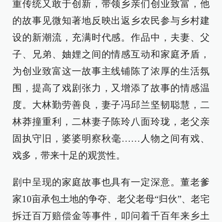
重传统又敢于创新，带领乡亲们创业致富，他
的故事见微知著地反映出返乡农民参与乡村建
设的新潮流，充满时代感。作品中，夫妻、父
子、兄弟、妯娌之间的情感互动和家庭矛盾，
为创业致富这一故事主线铺陈了浓厚的生活氛
围，提高了戏剧张力，又增添了故事的情感温
度。大林勤劳善良，妻子冯邱兰坚韧聪慧，二
林莽撞重利，二林妻子陈玲八面玲珑，老父亲
固执守旧，婆婆明察秋毫……人物之间有戏、
戏多，带来十足的观赏性。
剧中呈现的家庭故事也具有一定深意。董老爹
家10亩承包土地的争夺、老父老母“归伙”、老宅
拆迁百万赔偿金等事件，叩问着千百年来乡土