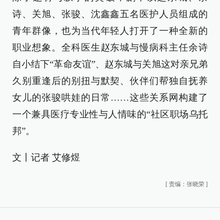
诗、关旭、张骏、沈鑫鑫五名医护人员组成的
青年群像，也为当代年轻人打开了一种全新的
职业想象。全科医生赵东城与慢病科主任余诗
自小结下“革命友谊”、赵东城与关旭这对亲兄弟
久别重逢后的别扭与默契、伙伴们帮独自抚养
女儿的张骏哄娃的日常……这些关系网构建了
一个兼具医疗专业性与人情味的“社区职场乌托
邦”。
文丨记者 艾修煜
[
责编：张晓荣
]