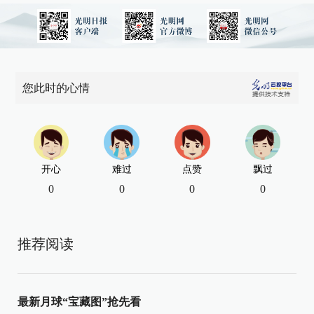
您此时的心情
开心
难过
点赞
飘过
0
0
0
0
推荐阅读
最新月球“宝藏图”抢先看