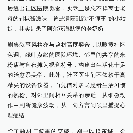
屡逃出社区医院觅食，实际上是忘不掉离世老
母的剁椒酱滋味；总是满院乱跑“不懂事”的小姑
娘，其实是患了阿尔茨海默病的老奶奶。
剧集叙事风格亦与题材高度契合，以暖黄社区
色调、绿叶点缀的医院环境、邻里间共享的米
粉店与宵夜摊为视觉符号，构建出生活化十足
的治愈系美学。此外，社区医生们不依赖于高
精尖的设备仪器，而凭借对居民患者生活习惯
的熟稔、对邻里间相互关系的亲近，从细微动
作中判断健康波动，从一句方言问候里捕捉心
理症结。
除了题材与叙事的突破，剧中以赵东城、余