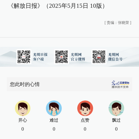
《解放日报》（2025年5月15日 10版）
[
责编：张晓荣
]
您此时的心情
开心
难过
点赞
飘过
0
0
0
0