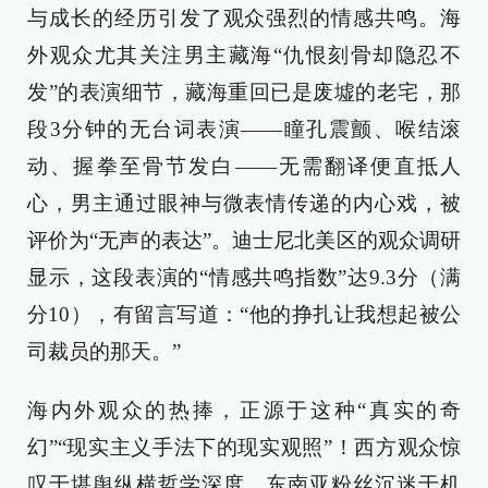
与成长的经历引发了观众强烈的情感共鸣。海
外观众尤其关注男主藏海“仇恨刻骨却隐忍不
发”的表演细节，藏海重回已是废墟的老宅，那
段3分钟的无台词表演——瞳孔震颤、喉结滚
动、握拳至骨节发白——无需翻译便直抵人
心，男主通过眼神与微表情传递的内心戏，被
评价为“无声的表达”。迪士尼北美区的观众调研
显示，这段表演的“情感共鸣指数”达9.3分（满
分10），有留言写道：“他的挣扎让我想起被公
司裁员的那天。”
海内外观众的热捧，正源于这种“真实的奇
幻”“现实主义手法下的现实观照”！西方观众惊
叹于堪舆纵横哲学深度，东南亚粉丝沉迷于机