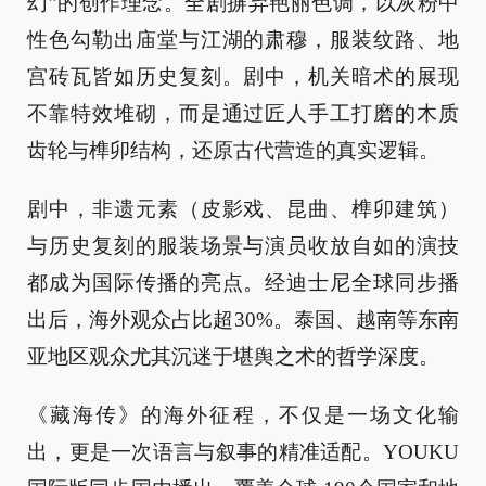
幻”的创作理念。全剧摒弃艳丽色调，以灰粉中
性色勾勒出庙堂与江湖的肃穆，服装纹路、地
宫砖瓦皆如历史复刻。剧中，机关暗术的展现
不靠特效堆砌，而是通过匠人手工打磨的木质
齿轮与榫卯结构，还原古代营造的真实逻辑。
剧中，非遗元素（皮影戏、昆曲、榫卯建筑）
与历史复刻的服装场景与演员收放自如的演技
都成为国际传播的亮点。经迪士尼全球同步播
出后，海外观众占比超30%。泰国、越南等东南
亚地区观众尤其沉迷于堪舆之术的哲学深度。
《藏海传》的海外征程，不仅是一场文化输
出，更是一次语言与叙事的精准适配。YOUKU