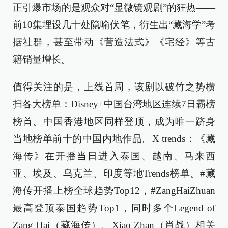
正引爆市场的是观众对“显微镜观剧”的狂热——
前10集埋设几十处隐喻伏笔，衍生出“藏海学”考
据社群，甚至带动《营造法式》《宅经》等古
籍销量增长。
值得关注的是，上线首周，该剧以破竹之势横
扫各大榜单：Disney+中国台湾地区连续7日霸榜
榜首。中国香港地区同样登顶，成为唯一跻身
当地榜单前十的中国内地作品。X trends：《藏
海传》在开播当日进入泰国、越南、马来西
亚、埃及、乌克兰、印度等地Trends榜单。#藏
海传开播上榜全球趋势Top12，#ZangHaiZhuan
最高登顶泰国趋势Top1，同时多个Legend of
Zang Hai（藏海传）、Xiao Zhan（肖战）相关