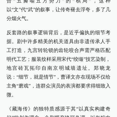
合“五瓣喻五方势力”的“棋局”，这种
以“文”代“武”的叙事，让传奇褪去浮夸，多了几
分烟火气。
反套路的叙事逻辑背后，是近乎偏执的细节考
据。剧中许多精美的机关道具由非遗传承人手
工打造，九宫转轮锁的齿轮咬合声需严格匹配
明代工艺；服装纹样采用宋代“绞缬”技艺染制，
地宫砖瓦拓印自南京明城墙遗址。郑晓龙
说：“细节，就是情节”，曹译文亦在现场不仅给
主角“磨戏”，连群众演员的表演都要求得细致入
微。
《藏海传》的独特质感源于其“以真实构建奇