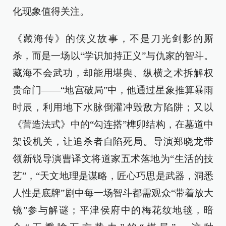
化现象值得关注。
《藏海传》的侠义故事，不是刀光剑影的厮
杀，而是一场以“学识加持正义”与仇家的智斗。
藏海不会武功，却能用堪舆、纵横之术拆解权
贵命门——“地宫破局”中，他通过星象推算暴雨
时辰，利用地下水脉倒灌冲毁敌方陷阱；又以
《营造法式》中的“勾连搭”榫卯结构，在墓道中
架设机关，让追杀者自陷死局。导演郑晓龙带
领新锐导演曹译文将道家五术落地为“生活的技
艺”，“天文地理是谋略，匠心巧思是武器，洞悉
人性是底牌”剧中每一场智斗都需观众“带着放大
镜”参与解谜；平津侯府中的梅花纹地毯，暗