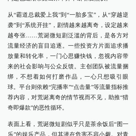
从“霸道总裁爱上我”到“一胎多宝”，从“穿越逆
袭”到“系统开挂”，剧情越来越离奇，设定越来
越夸张……荒诞微短剧泛滥的背后，是各方对
流量经济的盲目追逐。一些投资方片面追求播
放量和转化率，一门心思赚快钱，忽视内容带
来的社会影响与公众反馈。主创团队被流量捆
绑，不想着如何打磨作品，一心只想吸引眼
球。平台则依赖“完播率”“点击量”等流量指标推
荐内容，对荒诞离奇的情节视而不见，助推“猎
奇即爆款”的恶性循环。
表面上看，荒诞微短剧似乎只是茶余饭后“图一
乐”的娱乐产品，但其潜在危害不容小觑。对青