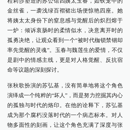
程莉莎塑造的苏公馆四姨太玉春，如铁笼中的
金丝雀，一袭浅绿百褶裙出场便惊艳四座。她
将姨太太身份下的窒息感与觉醒后的炽烈熔于
一炉：倾诉衷肠时的柔情似水，决意离开时的
孤勇决绝，让观众看到一个“被时代枷锁禁锢却
率先觉醒的灵魂”。玉春与魏莲生的爱情，不仅
是剧中的情感主线，更是对人格觉醒、反抗宿
命等议题的深刻探讨。
张秋歌扮演的苏弘基，没有简单地将这个角色
演绎成一个纯粹的“坏人”，而是努力挖掘其内心
的孤独与时代的烙印。在他的诠释下，苏弘基
成为那个腐朽没落时代的一个病态标本。对人
物多面性的刻画，让这个角色充满了深度与张