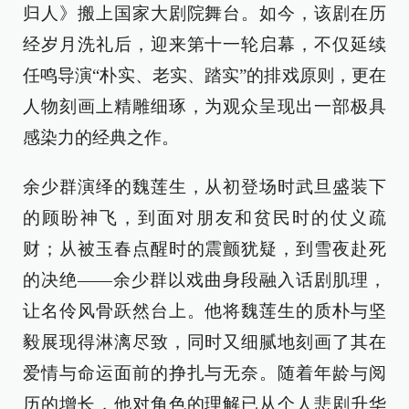
归人》搬上国家大剧院舞台。如今，该剧在历
经岁月洗礼后，迎来第十一轮启幕，不仅延续
任鸣导演“朴实、老实、踏实”的排戏原则，更在
人物刻画上精雕细琢，为观众呈现出一部极具
感染力的经典之作。
余少群演绎的魏莲生，从初登场时武旦盛装下
的顾盼神飞，到面对朋友和贫民时的仗义疏
财；从被玉春点醒时的震颤犹疑，到雪夜赴死
的决绝——余少群以戏曲身段融入话剧肌理，
让名伶风骨跃然台上。他将魏莲生的质朴与坚
毅展现得淋漓尽致，同时又细腻地刻画了其在
爱情与命运面前的挣扎与无奈。随着年龄与阅
历的增长，他对角色的理解已从个人悲剧升华