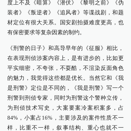
度上不及《暗算》《潜伏》《黎明之前》《伪
装者》《叛逆者》《追风者》等谍战剧，和题
材定位有很大关系。国安剧拍摄难度更高，也
有保密要求等复杂因素的制约。
《刑警的日子》和高导早年的《征服》相比，
在表现刑侦涉案内容上，是有进步的，比如更
平实细密，不夸张，不耍酷，不渲染反面角色
的魅力，我觉得这些都是优长。当然它和《我
是刑警》定位是不同的，《我是刑警》写一个
刑警到刑侦专家，同时为刑警这个警种立传，
为刑侦技术写史，大案要案冷案积案多，占
84%，小案占16%，主要涉及的案件性质不一
样，比重不一样，叙事结构、重心也就不一