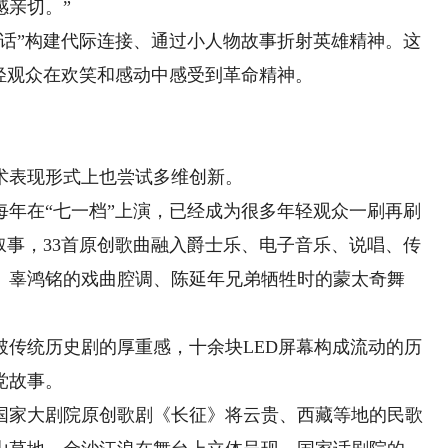
感亲切。”
”构建代际连接、通过小人物故事折射英雄精神。这
轻观众在欢笑和感动中感受到革命精神。
表现形式上也尝试多维创新。
在“七一档”上演，已经成为很多年轻观众一刷再刷
叙事，33首原创歌曲融入爵士乐、电子音乐、说唱、传
、辜鸿铭的戏曲腔调、陈延年兄弟牺牲时的蒙太奇舞
统历史剧的厚重感，十余块LED屏幕构成流动的历
党故事。
家大剧院原创歌剧《长征》将云贵、西藏等地的民歌