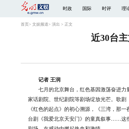
时政
国际
时评
理
首页
>
文娱频道
>
演出
>
正文
近30台
记者 王润
七月的北京舞台，红色基因激荡奋进力量，
家话剧院、世纪剧院等剧场绽放光芒。歌剧
《红色的起点》的初心溯源，《三湾，那一
台剧《我爱北京天安门》的童真叙事……这
剧场，在感动中燃起热血和激情。