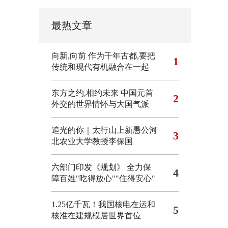
最热文章
向新,向前
作为千年古都,要把
1
传统和现代有机融合在一起
东方之约,相约未来 中国元首
2
外交的世界情怀与大国气派
追光的你｜太行山上新愚公河
3
北农业大学教授李保国
六部门印发《规划》 全力保
4
障百姓"吃得放心""住得安心"
1.25亿千瓦！我国核电在运和
5
核准在建规模居世界首位