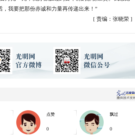
话，我要把那份赤诚和力量再传递出来！”
[
责编：张晓荣
]
点赞
飘过
0
0