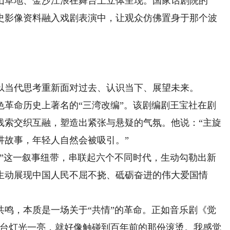
山草地、金沙江浪在舞台上立体呈现。国家话剧院的
史影像资料融入戏剧表演中，让观众仿佛置身于那个波
当代思考重新面对过去、认识当下、展望未来。
命历史上著名的“三湾改编”。该剧编剧王宝社在剧
线索交织互融，塑造出紧张与悬疑的气氛。他说：“主旋
讲故事，年轻人自然会被吸引。”
这一叙事纽带，串联起六个不同时代，生动勾勒出新
，生动展现中国人民不屈不挠、砥砺奋进的伟大爱国情
，本质是一场关于“共情”的革命。正如音乐剧《觉
舞台灯光一亮，就好像触碰到百年前的那份滚烫。我感觉