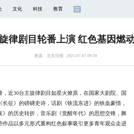
论
文化
科技
教育
主旋律剧目轮番上演 红色基因燃
来源：
北京日报
2025-07-07 09:39
近30台主旋律剧目如星火燎原，在国家大剧院、国
《长征》的磅礴史诗，话剧《铁流东进》的铁血豪情，
夜》的历史转折，音乐剧《觉醒年代》的思想交锋，舞
些作品以多元形式重构红色叙事吸引更多青年观众走进