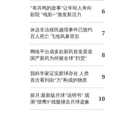
"有共鸣的故事"让年轻人奔向
6
影院
"电影+"激发新活力
休达非法移民越境事件已致约
7
百人死亡
飞地风暴背后
网络平台成多款新药首发渠道
8
国产新药为何被全球"扫货"
我科学家证实胶球存在 人类
9
首次看到由“力”构成的物质
探月:最新版月球"说明书"
观
10
测"猎鹰9"残骸撞击月球迹象