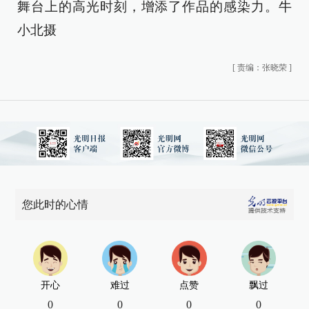
舞台上的高光时刻，增添了作品的感染力。牛
小北摄
[
责编：张晓荣
]
您此时的心情
开心
难过
点赞
飘过
0
0
0
0