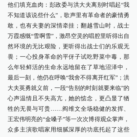
他们填充血肉：彭政委与洪大夫离别时唱起“我
不知道该说些什么”，歌声里有革命者的豪情勇
敢，也有夫妻的深情牵挂；翻越雪山时，战士
万霞感慨“雪啊雪”，激昂空灵的唱腔里听得出自
然环境的无比艰险，更听得出战士们的乐观无
畏；一心投身革命的平伢子试吃野菜中毒，那
么年轻鲜活的生命永远地留在了草地沼泽中，
最后一刻，他仍在呼唤“我舍不得离开红军”；洪
大夫英勇就义前，一段“告别的时刻就要来临”的
心声温情且不失高亢，她的惦念，更凸显了牺
牲的无畏与可贵……阎维文全场稳健的发挥、
王宏伟明亮的“金嗓子”等一次次博得观众掌声，
众多主演歌唱家用细腻深厚的功底托起了这些