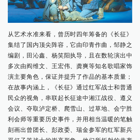
从艺术水准来看，曾历时四年筹备的《长征》
集结了国内顶尖阵容，它由印青作曲，邹静之
编剧，田沁鑫、杨笑阳执导，且在数轮演出中
多次由阎维文、王宏伟、龚爽等知名歌唱家饰
演主要角色，保证并提升了作品的基本质量；
在故事内涵上，《长征》通过红军战士和普通
民众的视角，串联起长征途中湘江战役、遵义
会议、夺取泸定桥、爬雪山、过草地、会宁胜
利会师等重要历史事件，并用相当温暖的笔触
刻画出曾团长、彭政委、瑞金参军的红军新兵