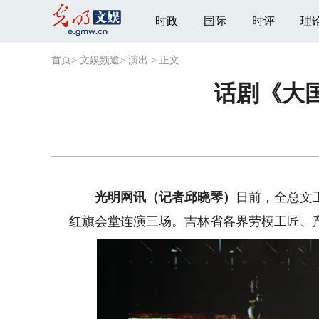
时政
国际
时评
理
首页
>
文娱频道
>
演出
>
正文
话剧《大
光明网讯（记者邱晓琴）
日前，全总文
红旗会堂连演三场。吉林省各界劳模工匠、