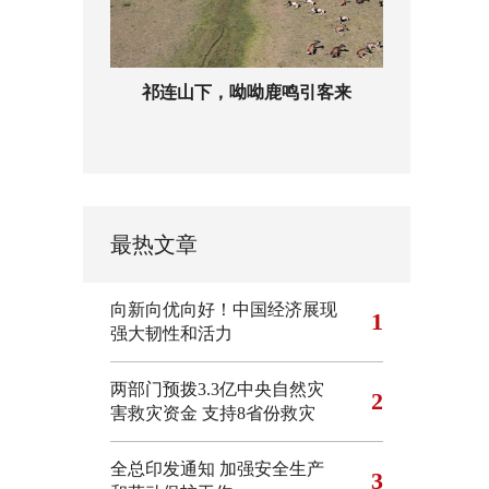
祁连山下，呦呦鹿鸣引客来
最热文章
向新向优向好！中国经济展现
1
强大韧性和活力
两部门预拨3.3亿中央自然灾
2
害救灾资金 支持8省份救灾
全总印发通知 加强安全生产
3