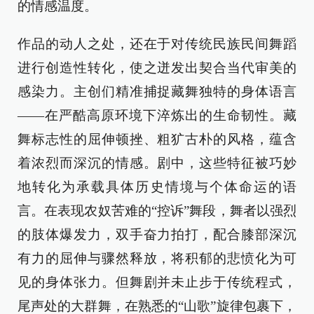
的情感温度。
作品的动人之处，还在于对传统民族民间舞蹈
进行创造性转化，使之迸发出契合当代审美的
感染力。主创们精准捕捉藏舞独特的身体语言
——在严酷高原环境下淬炼出的生命韧性。藏
舞标志性的屈伸顿挫、粗犷古朴的风格，蕴含
着浓烈而深沉的情感。剧中，这些特征被巧妙
地转化为承载具体历史情境与个体命运的语
言。在表现农奴苦难的“控诉”舞段，舞者以强烈
的肢体爆发力，双手奋力拍打，配合膝部深沉
有力的屈伸与骤然释放，将积郁的悲愤化为可
见的身体张力。但舞剧并未止步于传统程式，
尾声处的大群舞，在熟悉的“山歌”旋律包裹下，