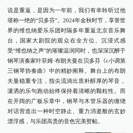
说是重返，是因为一年前，我们有幸聆听过他
堪称一绝的“贝多芬”。2024年金秋时节，享誉世
界的维也纳爱乐乐团时隔多年重返北京音乐舞
台，国家大剧院的观众在全方位、沉浸式感
受“维也纳之声”的璀璨温润同时，也深深沉醉于
钢琴演奏家叶菲姆·布朗夫曼在贝多芬《c小调第
三钢琴协奏曲》中的精妙阐释。舞台上的布朗
夫曼稳重专注，指尖流淌出质朴醇厚的琴音，
潇洒的乐句跑动始终保持着清晰的颗粒性。而
在开阔的广板乐章中，钢琴与木管乐器的缠绕
对话营造出一种时空静止、重力消逝般的玄妙
漂浮感，与乐团高贵的音色完美熨帖。