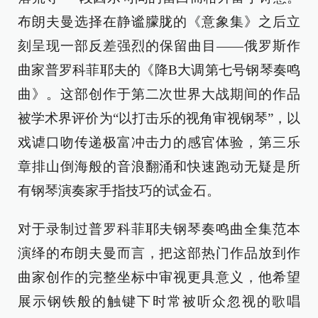
布朗夫曼选择在静谧朦胧的《意象集》之后立
刻呈现一部反差强烈的保留曲目——俄罗斯作
曲家普罗科菲耶夫的《降B大调第七号钢琴奏鸣
曲》。这部创作于第二次世界大战期间的作品
被学术界评价为“以打击乐的视角审视钢琴”，以
戏谑口吻传递极富冲击力的感官体验，第三乐
章排山倒海般的音浪翻涌和快速跑动无疑是所
有钢琴演奏家手指技巧的试金石。
对于录制过普罗科菲耶夫钢琴奏鸣曲全集范本
演绎的布朗夫曼而言，把这部热门作品放到作
曲家创作的完整坐标中审视更具意义，他希望
展示钢铁般的触键下时常被听众忽视的歌唱