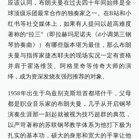
应该认同，布朗夫曼在过去四十年间始终是全
球顶级乐团最常合作的独奏家之一。在B站和小
红书等社交媒体上，如果有人提问以超高难度
著称的“拉三”（即拉赫玛尼诺夫《d小调第三钢
琴协奏曲》）有哪些版本堪为最佳，那么布朗
夫曼与指挥家捷杰耶夫的现场实况一定有资格
并肩于霍洛维茨、阿格里奇等传奇大师的演
绎，成为资深发烧友强烈推荐的对象。
1958年出生于乌兹别克斯坦首都塔什干，父母
都是职业音乐家的布朗夫曼，几乎从开启钢琴
演奏生涯那一刻起就被视为技巧超群的典范，
以严苛著称的苏联钢琴教学体系为他打下极为
扎实的基本功，硕大的身形和宽大的手掌让他