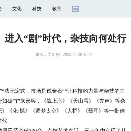
论
文化
科技
教育
进入“剧”时代，杂技向何处行
来源：
文汇报
2025-08-28 10:04
“戏无定式，市场是试金石”“让科技的力量与杂技的力
势如破竹”来形容，《战上海》《天山雪》《先声》等杂
记》《化·蝶》《逐梦太空》《大桥》《聂耳》等一批佳
时代。
已经突破300台，杂技艺术在近二三十年内实现了从