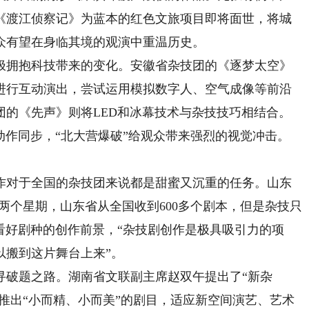
《渡江侦察记》为蓝本的红色文旅项目即将面世，将城
众有望在身临其境的观演中重温历史。
拥抱科技带来的变化。安徽省杂技团的《逐梦太空》
进行互动演出，尝试运用模拟数字人、空气成像等前沿
团的《先声》则将LED和冰幕技术与杂技技巧相结合。
动作同步，“北大营爆破”给观众带来强烈的视觉冲击。
对于全国的杂技团来说都是甜蜜又沉重的任务。山东
前两个星期，山东省从全国收到600多个剧本，但是杂技只
看好剧种的创作前景，“杂技剧创作是极具吸引力的项
以搬到这片舞台上来”。
破题之路。湖南省文联副主席赵双午提出了“新杂
议推出“小而精、小而美”的剧目，适应新空间演艺、艺术