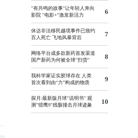
"有共鸣的故事"让年轻人奔向
6
影院
"电影+"激发新活力
休达非法移民越境事件已致约
7
百人死亡
飞地风暴背后
网络平台成多款新药首发渠道
8
国产新药为何被全球"扫货"
我科学家证实胶球存在 人类
9
首次看到由“力”构成的物质
探月:最新版月球"说明书"
观
10
测"猎鹰9"残骸撞击月球迹象