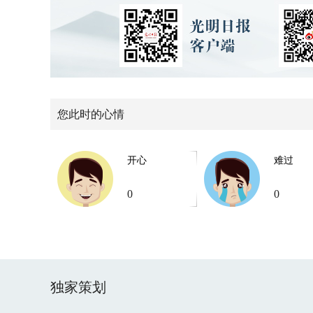
您此时的心情
开心
难过
0
0
独家策划