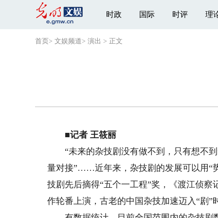
时政
国际
时评
理
首页
>
文娱频道
>
演出
>
正文
■记者 王筱丽
“未来的杂技剧没有做不到，只有想不到”
量对接”……近年来，杂技剧的发展可以用“
技剧先后摘得“五个一工程”奖，《渡江侦察
作轮番上演，古老的中国杂技加速迈入“剧”
有数据统计，目前全国范围内的杂技剧数量