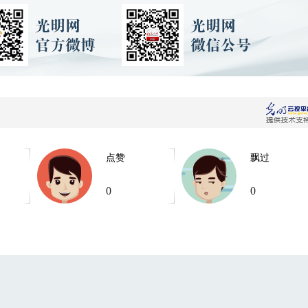
点赞
飘过
0
0