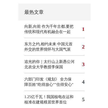
最热文章
向新,向前
作为千年古都,要把
1
传统和现代有机融合在一起
东方之约,相约未来 中国元首
2
外交的世界情怀与大国气派
追光的你｜太行山上新愚公河
3
北农业大学教授李保国
六部门印发《规划》 全力保
4
障百姓"吃得放心""住得安心"
1.25亿千瓦！我国核电在运和
5
核准在建规模居世界首位