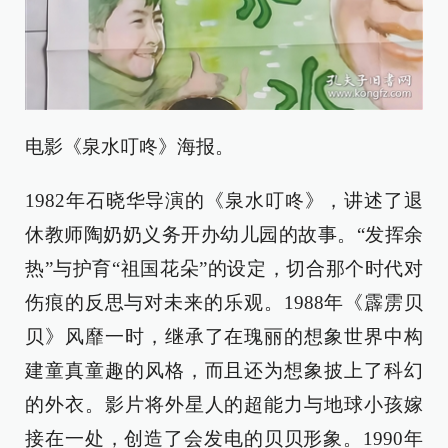
电影《泉水叮咚》海报。
1982年石晓华导演的《泉水叮咚》，讲述了退
休教师陶奶奶义务开办幼儿园的故事。“发挥余
热”与护育“祖国花朵”的设定，切合那个时代对
伤痕的反思与对未来的乐观。1988年《霹雳贝
贝》风靡一时，继承了在瑰丽的想象世界中构
建童真童趣的风格，而且还为想象披上了科幻
的外衣。影片将外星人的超能力与地球小孩嫁
接在一处，创造了会发电的贝贝形象。1990年