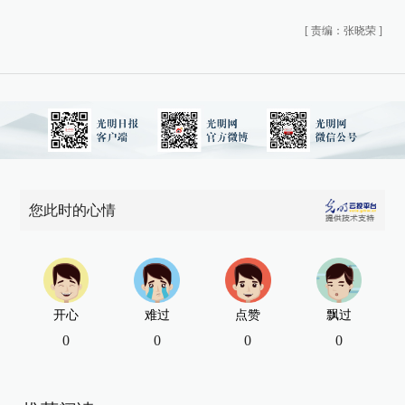
[
责编：张晓荣
]
您此时的心情
开心
难过
点赞
飘过
0
0
0
0