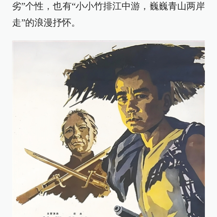
劣”个性，也有“小小竹排江中游，巍巍青山两岸
走”的浪漫抒怀。