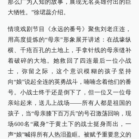
那么广为人知的故事，展现无名英雄付出的巨
大牺牲。”徐珺蕊介绍。
情境戏剧节目《永远的番号》聚焦刘老庄连，
用高度提炼的“母亲”形象展开讲述：在战壕纵
横、千疮百孔的土地上，手拿针线的母亲缝补
着破碎的大地。她救回了四连最后一位小战
士，弥留之际，这个意识模糊的孩子坚持
向“娘”说起全连的英勇战斗，喃喃念着他们的番
号。小战士终于还是倒下了，但一位又一位母
亲站起来，送儿上战场——所有人都是祖国的
孩子，当“母亲膝下百万兵”的号召激荡回响，现
场600名“藏身”于黄土下的战士挺身而出，一
声“娘”喊得所有人热泪盈眶。被赋予重要意义的