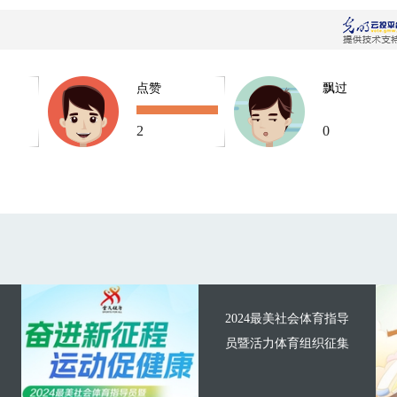
点赞
飘过
2
0
2024最美社会体育指导
员暨活力体育组织征集