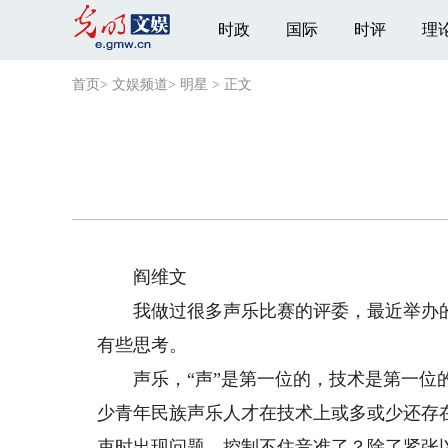
时政
国际
时评
理
首页
>
文娱频道
>
明星
>
正文
阎维文
我做过很多声乐比赛的评委，最近举办的
有些思考。
声乐，“声”是第一位的，技术是第一位的
少青年民族声乐人才在技术上或多或少还存
束时出现问题、控制不住音准了？除了紧张