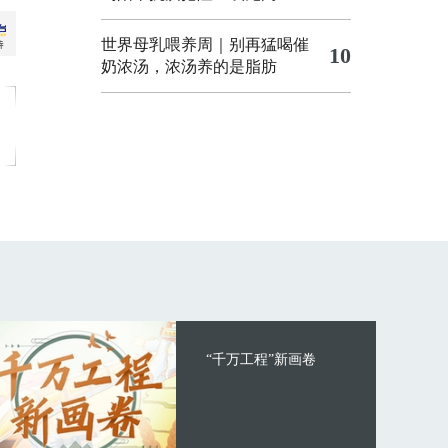
世界母乳喂养周｜别再猛喝催
10
奶浓汤，浓汤养的是脂肪
“千万工程”新画卷