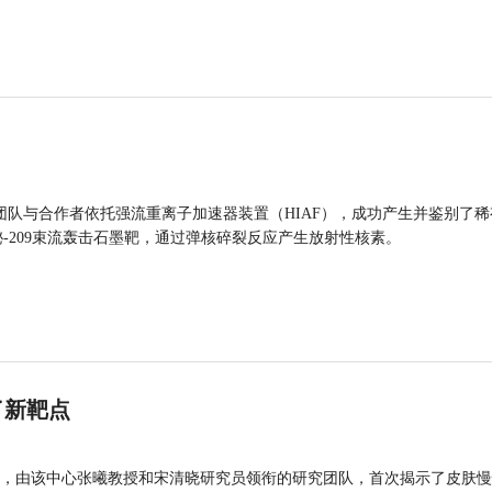
团队与合作者依托强流重离子加速器装置（HIAF），成功产生并鉴别了稀
的铋-209束流轰击石墨靶，通过弹核碎裂反应产生放射性核素。
了新靶点
，由该中心张曦教授和宋清晓研究员领衔的研究团队，首次揭示了皮肤慢