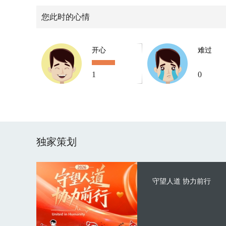
您此时的心情
开心
难过
1
0
独家策划
守望人道 协力前行