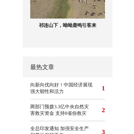
祁连山下，呦呦鹿鸣引客来
最热文章
向新向优向好！中国经济展现
1
强大韧性和活力
两部门预拨3.3亿中央自然灾
2
害救灾资金 支持8省份救灾
全总印发通知 加强安全生产
3