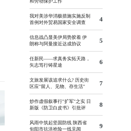
和劳动保护工作
我对美涉华消极措施实施反制
4
首例对外贸易国家安全调查
信息战凸显美伊局势胶着
伊
5
朗称与阿曼接近达成协议
任新民——求真务实拓天路，
6
矢志笃行铸星途
文旅发展该追求什么?
历史街
7
区应"留人、见物、存生活"
炒作虚假叙事行"扩军"之实
日
8
新版《防卫白皮书》引批评
风雨中筑起坚固防线 陕西省
9
旬阳市抗洪抢险一线见闻