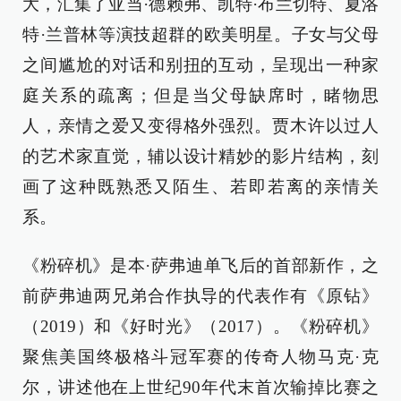
大，汇集了亚当·德赖弗、凯特·布兰切特、夏洛
特·兰普林等演技超群的欧美明星。子女与父母
之间尴尬的对话和别扭的互动，呈现出一种家
庭关系的疏离；但是当父母缺席时，睹物思
人，亲情之爱又变得格外强烈。贾木许以过人
的艺术家直觉，辅以设计精妙的影片结构，刻
画了这种既熟悉又陌生、若即若离的亲情关
系。
《粉碎机》是本·萨弗迪单飞后的首部新作，之
前萨弗迪两兄弟合作执导的代表作有《原钻》
（2019）和《好时光》（2017）。《粉碎机》
聚焦美国终极格斗冠军赛的传奇人物马克·克
尔，讲述他在上世纪90年代末首次输掉比赛之