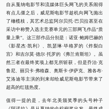
自从戛纳电影节和流媒体巨头网飞的关系闹得
有点儿僵之后，威尼斯电影节趁机向网飞抛出
了橄榄枝，其艺术总监阿尔贝托·巴贝拉甚至在
采访中称赞入选主竞赛单元的三部网飞作品“质
量上乘”。这三部作品分别是：诺亚·鲍姆巴赫的
《影星杰·凯利》、凯瑟琳·毕格罗的《炸裂白
宫》和吉尔莫·德尔·托罗的《弗兰肯斯坦》。虽
然三者在最终奖项上都无所斩获，但是乔治·克
鲁尼、丽贝卡·弗格森、奥斯卡·伊萨克、雅各布·
艾洛迪等主演的到来却给威尼斯电影节带来了
超高的红毯热度。
值得一提的是，去年北美颁奖季的头号种子
《阿诺拉》是从戛纳的金棕榈奖出发，最终成