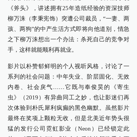
《斧头》，讲述拥有25年造纸经验的资深技师
柳万洙（李秉宪饰）突遭公司裁员，“一妻、两
孩、两狗”的中产生活方式即将向他道别，情急
之下柳万洙想出一个办法：杀死自己的竞争对
手，这样就能顺利再就业。
影片以朴赞郁鲜明的个人视听风格，讨论了一
系列的社会问题：中年失业、阶层固化、无效
内卷、社会戾气……它既与奉俊昊的《寄生
虫》（2019）有异曲同工之妙，也让影迷们再
次体验到朴氏犀利疯癫的黑色幽默。虽然影片
最终在奖项上颗粒无收，但是北美近年势头很
猛的发行公司霓虹影业（Neon）已经锁定此