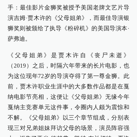
手：最佳影片金狮奖被授予美国老牌文艺片导
演吉姆·贾木许的《父母姐弟》，而最佳导演银
狮奖则被颁给了执导《粉碎机》的美国导演本·
萨弗迪。
《父母姐弟》是贾木许自《丧尸未逝》
（2019）之后，时隔六年带来的长片电影，也
为这位现年72岁的导演夺得了第一尊金狮。此
前，贾木许职业生涯中的大多数作品都是在戛
纳电影节亮相，这便让《父母姐弟》无缘今年
戛纳主竞赛单元这件事，令圈内人颇为震惊和
不解。《父母姐弟》以三个章节组成，分别表
现三对兄弟姐妹拜访父母的场景，演员阵容强