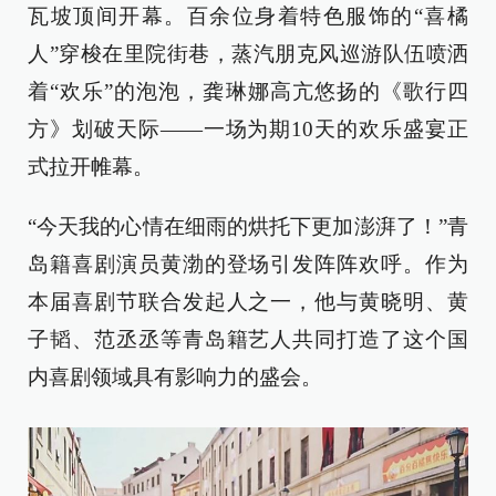
瓦坡顶间开幕。百余位身着特色服饰的“喜橘
人”穿梭在里院街巷，蒸汽朋克风巡游队伍喷洒
着“欢乐”的泡泡，龚琳娜高亢悠扬的《歌行四
方》划破天际——一场为期10天的欢乐盛宴正
式拉开帷幕。
“今天我的心情在细雨的烘托下更加澎湃了！”青
岛籍喜剧演员黄渤的登场引发阵阵欢呼。作为
本届喜剧节联合发起人之一，他与黄晓明、黄
子韬、范丞丞等青岛籍艺人共同打造了这个国
内喜剧领域具有影响力的盛会。