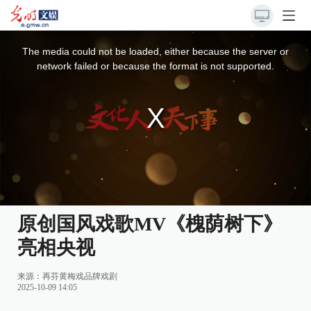
This
is
a
The media could not be loaded, either because the server or
modal
window.
network failed or because the format is not supported.
原创国风戏歌MV《槐荫树下》
亮相央视
来源：
再芬黄梅戏品牌戏剧
2025-10-09 14:05