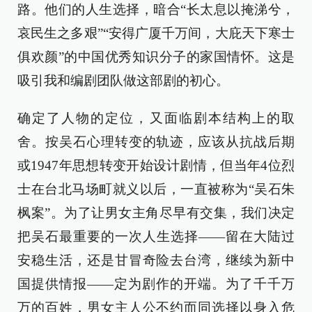
路。他们的人生选择，暗合“长太息以掩涕兮，
哀民生之多艰”“安得广厦千万间，大庇天下寒士
俱欢颜”的中国优秀知识分子的家国情怀。这是
吸引我和编剧团队做这部剧的初心。
确定了人物的定位，又面临剧本结构上的取
舍。按吴石心理转变的轨迹，应该从抗战后期
或1947年思想转变开始设计剧情，但当年4位烈
士在台北马场町就义以后，一直被称为“吴石朱
枫案”。为了让男女主角尽早有交集，我们决定
把吴石最重要的一次人生选择——留在大陆过
安稳生活，还是甘冒奇险去台湾，继续为新中
国提供情报——定为剧作的开端。为了千千万
万的百姓，男女主人公不约而同选择以身入危