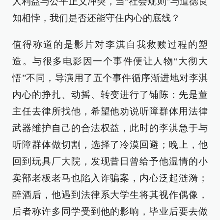
人利益与公平正义冲突，当“社会规则”与道德良
知相悖，我们是否还能守住内心的底线？
值得称道的是影片对李淇自我救赎过程的塑
造。与很多电影因一个事件便让人物“大彻大
悟”不同，导演用了五个事件循序渐进地对李淇
内心的挣扎、动摇、转变进行了铺陈：先是董
主任去律所找他，希望他劝说听障群体用法律
武器维护自己的合法权益，此时的李淇急于与
听障群体做切割，选择了冷漠回避；晚上，他
回到玩具厂大院，发现昔日曾给予他温情的小
卖部老板老马也陷入诈骗案，内心泛起涟漪；
醉酒后，他遇到法律系大学生将其视作偶像，
后者称许多同学受到他的影响，毕业后要去做