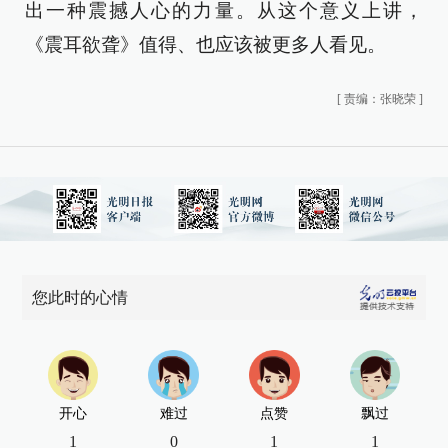
出一种震撼人心的力量。从这个意义上讲，
《震耳欲聋》值得、也应该被更多人看见。
[
责编：张晓荣
]
您此时的心情
开心
难过
点赞
飘过
1
0
1
1