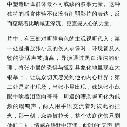
中塑造听障群体最不可或缺的叙事元素。这种
独特的感官体验不仅没有削弱影片的表达，反
而蕴藏着比呐喊更深沉、更震撼人心的力量。
片中，有三处对听障角色的主观视听代入：第
一处是播放张小晨的伤人录像时，环境音及人
物的说话声被抽离，导演通过黑白混沌的处
理，将张小晨的恐惧与慌乱具象化地呈现在大
银幕上，让观众切实感受到他的内心世界；第
二处是庭审现场，当张小晨出现，妹妹张小蕊
眼中噙着泪望向哥哥，周遭的嘈杂瞬间化为低
频的嗡鸣声，两人用手语交流着对彼此的挂
念，那一刻，寂静被拉长，整个法庭仿佛只剩
他们二人，情感在静默中流淌，此时的“无声”拥