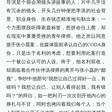
导演是个很会用镜头讲故事的人，片中几乎没
有冗余的镜头，开头几分钟便把李淇的社会背
景、职业身份、生存状态精准地勾勒出来：一
个力图摆脱听障家庭标签，想拼命往上爬，却
在现实中屡屡受挫的青年律师。他之所以同意
接手张小晨案，在媒体面前承认自己的CODA身
份，只是出于名利的考虑，想要利用此案打造
一个被公众认可的人设。终于，他名利双收，
却面临着合作伙伴汤律师的离开与张小蕊的“鄙
视”，争吵中他那句“我想让自己过得好一点，有
错吗？我想让自己、让别人看得起我，我有错
吗？”的辩白，如一把利刃一次次剖开他内心的
挣扎与不甘，同时也拷问着我们每个人：当个