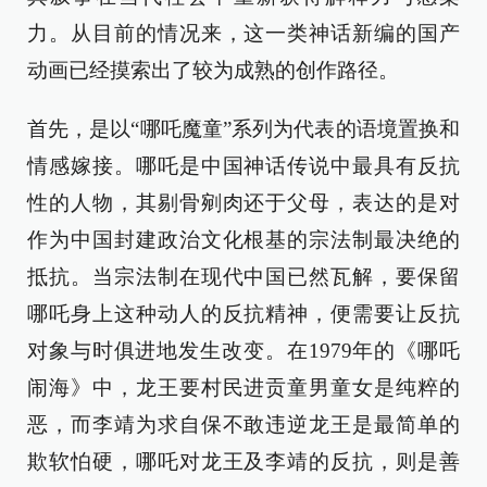
力。从目前的情况来，这一类神话新编的国产
动画已经摸索出了较为成熟的创作路径。
首先，是以“哪吒魔童”系列为代表的语境置换和
情感嫁接。哪吒是中国神话传说中最具有反抗
性的人物，其剔骨剜肉还于父母，表达的是对
作为中国封建政治文化根基的宗法制最决绝的
抵抗。当宗法制在现代中国已然瓦解，要保留
哪吒身上这种动人的反抗精神，便需要让反抗
对象与时俱进地发生改变。在1979年的《哪吒
闹海》中，龙王要村民进贡童男童女是纯粹的
恶，而李靖为求自保不敢违逆龙王是最简单的
欺软怕硬，哪吒对龙王及李靖的反抗，则是善