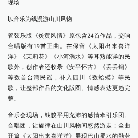
现场
以音乐为线漫游山川风物
管弦乐版《炎黄风情》原包含24首作品，交响
合唱版有19首正曲。在保留《太阳出来喜洋
洋》《茉莉花》《小河淌水》等耳熟能详的民
歌外，创作者还收录《安平怀古》《丢丢铜》
等数首台湾民谣，补入四川《数蛤蟆》等民
歌，让整部作品的文化版图、情感表达更趋完
整。
音乐会现场，钱骏平用充沛的感情牵引乐团、
合唱团，让旋律在山川风物间悠然游走：全曲
开篇《太阳出来喜洋洋》展现巴山蜀水的勤劳