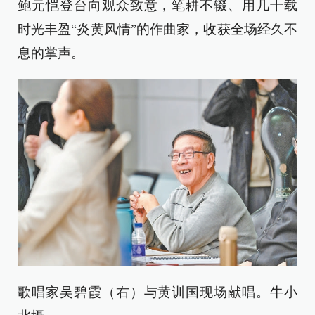
鲍元恺登台向观众致意，笔耕不辍、用几十载
时光丰盈“炎黄风情”的作曲家，收获全场经久不
息的掌声。
歌唱家吴碧霞（右）与黄训国现场献唱。牛小