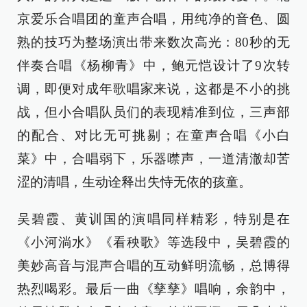
京爱乐合唱团的童声合唱，用纯净的音色、圆
熟的技巧为整场演出带来数次高光：80秒的无
伴奏合唱《杨柳青》中，鲍元恺设计了9次转
调，即便对成年歌唱家来说，这都是不小的挑
战，但小合唱队员们的表现精准到位，三声部
的配合、对比无可挑剔；在童声合唱《小白
菜》中，合唱弱下，乐器噤声，一道清澈却苦
涩的清唱，生动诠释出失恃无依的孩童。
吴碧霞、黄训国的演唱同样精彩，特别是在
《小河淌水》《看秧歌》等选段中，吴碧霞的
美妙高音与混声合唱的互动鲜明流畅，总博得
热烈喝彩。最后一曲《孳孳》唱响，余韵中，