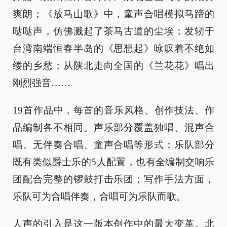
爽朗；《放马山歌》中，童声合唱模拟马蹄的
哒哒声，仿佛溅起了茶马古道的尘埃；发轫于
台湾南端恒春半岛的《思想起》咏叹着不绝如
缕的乡愁；从陕北走向全国的《兰花花》唱出
刚烈强音……
19首作品中，每首的音乐风格、创作技法、作
品编制各不相同。声乐部分覆盖独唱、混声合
唱、无伴奏合唱、童声合唱等形式；乐队部分
既有类似爵士乐的5人配置，也有全编制交响乐
团配合完整的锣鼓打击乐团；写作手法方面，
乐队可为合唱伴奏，合唱可为乐队而歌。
人声的引入是这一版本创作中的最大变革。北