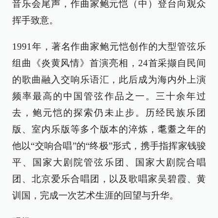
音乐会尾声，作曲家鲍元恺（中）登台向观众
挥手致意。
1991年，著名作曲家鲍元恺创作的大型管弦乐
组曲《炎黄风情》首演亮相，24首采撷自民间
的歌曲融入交响乐语汇，此后成为海内外上演
频率最高的中国管弦作品之一。三十余年过
去，鲍元恺的探索仍未止步。历经民族乐团
版、室内乐版等多个版本的淬炼，耄耋之年的
他以“交响合唱”的“终极”形式，携手指挥家钱骏
平、国家大剧院管弦乐团、国家大剧院合唱
团、北京爱乐合唱团，以及歌唱家吴碧霞、黄
训国，完成一次艺术生涯的回望与升华。