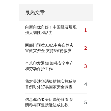
最热文章
向新向优向好！中国经济展现
1
强大韧性和活力
两部门预拨3.3亿中央自然灾
2
害救灾资金 支持8省份救灾
全总印发通知 加强安全生产
3
和劳动保护工作
我对美涉华消极措施实施反制
4
首例对外贸易国家安全调查
信息战凸显美伊局势胶着
伊
5
朗称与阿曼接近达成协议