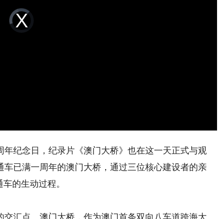
Video
Player
is
loading.
26周年纪念日，纪录片《澳门大桥》也在这一天正式与观
通车已满一周年的澳门大桥，通过三位核心建设者的亲
通车的生动过程。
交汇点。澳门大桥，作为澳门首条双向八车道跨海大