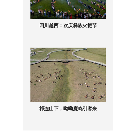
四川越西：欢庆彝族火把节
祁连山下，呦呦鹿鸣引客来