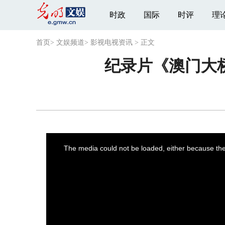
时政
国际
时评
理
首页
>
文娱频道
>
影视电视资讯
>
正文
纪录片《澳门大
This
is
a
The media could not be loaded, either because the 
modal
window.