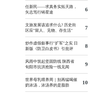
任新民——求真务实拓天路，
6
矢志笃行铸星途
文旅发展该追求什么?
历史街
7
区应"留人、见物、存生活"
炒作虚假叙事行"扩军"之实
日
8
新版《防卫白皮书》引批评
风雨中筑起坚固防线 陕西省
9
旬阳市抗洪抢险一线见闻
世界母乳喂养周｜别再猛喝催
10
奶浓汤，浓汤养的是脂肪