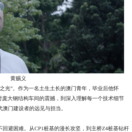
黄赐义
光”。作为一名土生土长的澳门青年，毕业后他怀
从对庞大钢结构车间的震撼，到深入理解每一个技术细节
代澳门建设者的远见与担当。
避困难。从CP1桩基的漫长攻坚，到主桥Z4桩基钻杆