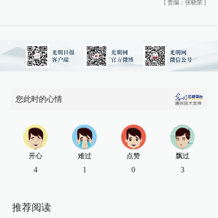
[
责编：张晓荣
]
您此时的心情
开心
难过
点赞
飘过
4
1
0
3
推荐阅读