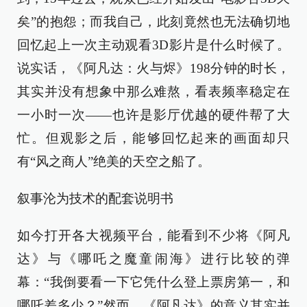
矣”的抱怨；而我自己，此刻竟然也无法确切地
回忆起上一次主动观看3D影片是什么时候了。
说实话，《阿凡达：火与烬》198分钟的时长，
其实并没有想象中那么难熬，看表频率稳定在
一小时一次——也许是影厅优越的硬件帮了大
忙。但观影之后，能够回忆起来的画面却只
有“风之商人”绝美的天空之船了。
叙事沦为技术的配套说明书
如今打开各大视频平台，能看到不少将《阿凡
达》与《哪吒之魔童闹海》进行比较的弹
幕：“我倒要看一下它凭什么登上票房第一，和
哪吒差多少？”然而，《阿凡达》的意义其实并