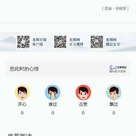
[
责编：张晓荣
]
您此时的心情
开心
难过
点赞
飘过
0
0
0
0